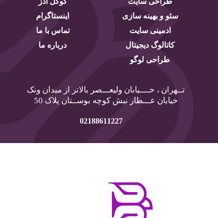
طراحی سایت
گوگل ادز
سئو و بهینه سازی
اینستاگرام
ادمینی سایت
تماس با ما
کاتالوگ دیجیتال
درباره ما
طراحی لوگو
تــهران ، خــــیابان ولیعـــصر بالاتر از میدان ونک
خیابان عـــطار نبش کوچه بوســتان پلاک 50
02188611227