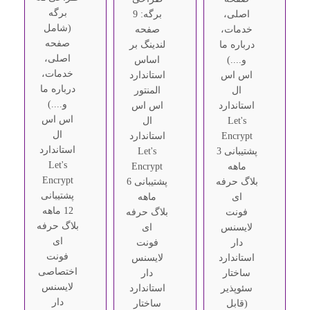
برگه
اصلی،
برگه: 9
(شامل
خدمات،
صفحه
صفحه
درباره ما
لندینگ بر
اصلی،
و....)
اساس
خدمات،
اس اس
استاندارد
درباره ما
ال
المنتور
و....)
استاندارد
اس اس
اس اس
Let's
ال
ال
Encrypt
استاندارد
استاندارد
پشتیبانی 3
Let's
Let's
ماهه
Encrypt
Encrypt
بلاگ حرفه
پشتیبانی 6
پشتیبانی
ای
ماهه
12 ماهه
فونت
بلاگ حرفه
بلاگ حرفه
لایسنس
ای
ای
دار
فونت
فونت
استاندارد
لایسنس
اختصاصی
ساختار
دار
لایسنس
سئوپذیر
استاندارد
دار
(قابل
ساختار