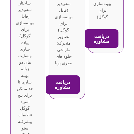
ساختار
بهینه‌سازی
سئوپذیر
سئوپذیر
برای
(قابل
(قابل
گوگل)
بهینه‌سازی
بهینه‌سازی
برای
برای
گوگل)
دریافت
گوگل)
تصاویر
مشاوره
پیاده
متحرک:
سازی
طراحی
وبسایت
جلوه های
های دو
بصری پویا
زبانه
بهینه
دریافت
سازی تا
مشاوره
حد ممکن
برای پیج
اسپید
گوگل
تنظیمات
پیشرفته
سئو