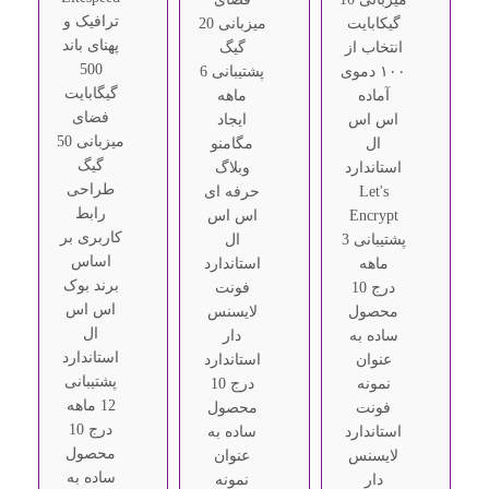
ترافیک و
گیکابایت
میزبانی 20
پهنای باند
انتخاب از
گیگ
500
۱۰۰ دموی
پشتیبانی 6
گیگابایت
آماده
ماهه
فضای
اس اس
ایجاد
میزبانی 50
ال
مگامنو
گیگ
استاندارد
وبلاگ
طراحی
Let's
حرفه ای
رابط
Encrypt
اس اس
کاربری بر
پشتیبانی 3
ال
اساس
ماهه
استاندارد
برند بوک
درج 10
فونت
اس اس
محصول
لایسنس
ال
ساده به
دار
استاندارد
عنوان
استاندارد
پشتیبانی
نمونه
درج 10
12 ماهه
فونت
محصول
درج 10
استاندارد
ساده به
محصول
لایسنس
عنوان
ساده به
دار
نمونه