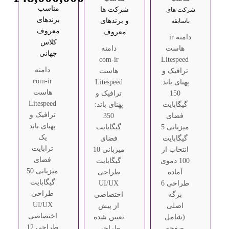
مناسب
شرکت ها
شرکت های
برندهای
و برندهای
باسابقه
معروف
معروف
دامنه ir
کلاس
هاست
دامنه
جهانی
com-ir
Litespeed
دامنه
ترافیک و
هاست
com-ir
پهنای باند:
Litespeed
هاست
150
ترافیک و
Litespeed
گیگابایت
پهنای باند:
ترافیک و
فضای
350
پهنای باند
میزبانی 5
گیگابایت
یک
گیگابایت
فضای
ترابایت
انتخاب از
میزبانی 10
فضای
100 دموی
گیگابایت
میزبانی 50
آماده
طراحی
گیگابایت
طراحی 6
UI/UX
طراحی
برگه
اختصاصی
UI/UX
اصلی
از پیش
اختصاصی
(شامل
تعیین شده
طراحی 12
صفحه
طراحی