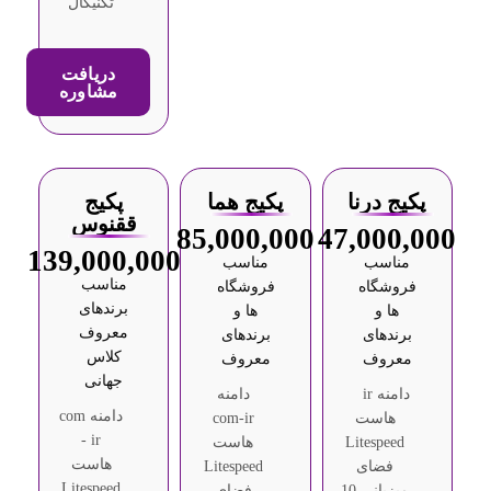
تکنیکال
دریافت
مشاوره
پکیج درنا
پکیج هما
پکیج
ققنوس
85,000,000
47,000,000
139,000,000
مناسب
مناسب
مناسب
فروشگاه
فروشگاه
برندهای
ها و
ها و
معروف
برندهای
برندهای
کلاس
معروف
معروف
جهانی
دامنه ir
دامنه
دامنه com
هاست
com-ir
- ir
Litespeed
هاست
هاست
فضای
Litespeed
Litespeed
میزبانی 10
فضای