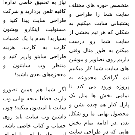
نیاز به تحقیق خاصی نداره!
متخصص حوزه های مختلف
کافیه تلفن بردارید و شرکت
سایت شما را طراحی و
طراحی سایت پیدا کنید و
پشتیبانی سایت میکنیم به
مسئولیت اینکارو بهشون
شکلی که هر تیم بخشی از
بسپارید! بعدم با یک عملیات
سایت شما رو درست
کارت به کارت، هزینه
میکنن به طور مثال وقتی
طراحی سایتو واریز کنید و
داریم روی تصاویر و موشن
منتظر وب سایتتون و
های سایت شما کار میکنیم
معجزه‌های بعدی باشید!
تیم گرافیک مجموعه به
پروژه ورود می کند تا
اگر شما هم همین تصورو
تمامی بخش ها مثل یک
دارید، قطعا نتیجه نهایی وب
پازل کنار هم چیده بشن و
سایت نا امیدتون میکنه! چون
محصول نهایی ما رو شکل
داشتن وب سایت باید روی
بدن .در ادامه تمام بخش
حساب و کتاب خاصی باشه.
هایی که در طراحی سایت
از مرحله طراحی تا اجرای