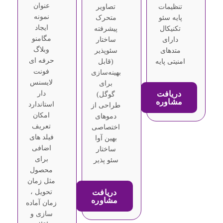
عنوان
تنظیمات
تصاویر
نمونه
پایه سئو
متحرک
ایجاد
تکنیکال
پیشرفته
مگامنو
دارای
ساختار
وبلاگ
متدهای
سئوپذیر
حرفه ای
امنیتی پایه
(قابل
فونت
بهینه‌سازی
لایسنس
برای
دریافت
دار
گوگل)
مشاوره
استاندارد
طراحی از
امکان
دموهای
تعریف
اختصاصی
فیلد های
بهین آوا
اضافی
ساختار
برای
سئو پذیر
محصول
مثل زمان
دریافت
تحویل ،
مشاوره
زمان آماده
سازی و