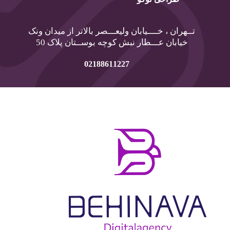
تــهران ، خــــیابان ولیعـــصر بالاتر از میدان ونک
خیابان عـــطار نبش کوچه بوســتان پلاک 50
02188611227