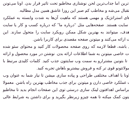
ین اما جذاب‌ترین لحن نوشتاری مخاطبو تحت تاثیر قرار بدن. اونا می‌تونن
استقبال می‌شه و مخاطب کم صبر این روزا عاشق همین مدل مطالبه.
ستراتژیک و مهمی هستند که ماهیت آن‌ها به شدت وابسته به عملکرد
یت هستند. صفحه‌هایی مثل “درباره ما” که درباره کسب و کار یا سایت
 هدف، میتوانند به بهترین شکل ممکن رویکرد سایت را متحول سازند. این
ت ارائه می‌کنند و میتونن صفحه مقصدی برای کاربرا باشن.
 باشه، قطعا لازمه که روی صفحه محصولات کار کنید و محتوای سئو شده
مات خاصی میتونن به شما اطلاعات ارائه بدن. نوشتن در مورد محصول و ارائه
تا بتونین مشترارو به سمت وب سایتتون جذب کنید. کلمات کلیدی مرتبط با
لاتتونو قوی تر کنه و فروش بیشتریو باهاش تجربه کنید.
ونا با اهداف مختلفی طراحی و پیاده سازی میشن تا نیاز شما به عنوان وب
 عملکرد خاصی دارن و میتونن برای جذب مخاطب بهترین راه باشن. معمولا
اساس اهدافتون لینک سازی درستی توی این صفحات انجام بدید تا مخاطبو
تون کمک میکنه تا همه چیزو زیرنظر بگیرید و برای داشتن یه شرایط عالی