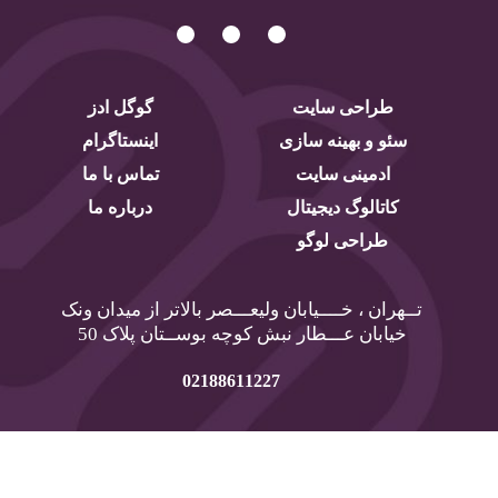
طراحی سایت
گوگل ادز
سئو و بهینه سازی
اینستاگرام
ادمینی سایت
تماس با ما
کاتالوگ دیجیتال
درباره ما
طراحی لوگو
تــهران ، خــــیابان ولیعـــصر بالاتر از میدان ونک
خیابان عـــطار نبش کوچه بوســتان پلاک 50
02188611227