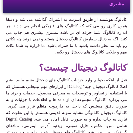
مشتری
کاتالوگ هوشمند از طریق اینترنت به اشتراک گذاشته می شه و دقیقا
همون کاری رو می کنه که کاتالوگ های فیزیکی انجام می دادند. هر
اندازه کاتالوگ شما حرفه ای تر باشه مشتری بیشتری هم جذب می
کنید. اگه به دنبال سفارش کاتالوگ دیجیتال هستید و نمی دونید چه نکاتی
رو باید مد نظر داشته باشید با ما همراه باشید. ما قراره به شما نکات
مهم و طلایی کاتالوگ های دیجیتال رو بگیم.
کاتالوگ دیجیتال چیست؟
قبل از اینکه بخوایم وارد جزئیات کاتالوگ های دیجیتال بشیم بیایید ببینیم
اصلا کاتالوگ دیجیتال چیه؟
Catalog
از ابزارهای مهم تبلیغاتی هستنش که
با استفاده از تصاویر و توضیحات به معرفی محصول، خدمات و برند ما
می پردازه. کاتالوگ مجموعه ای از داده ها و اطلاعات با جزئیات و به
صورت دقیق هستنش که داخل یه چارچوب منظم قرار می گیره.
کاتالوگ دیجیتال کاتالوگی مشابه نمونه قدیمی هستنش با این تفاوت که
نیازی به چاپ نداره و به صورت فایل آماده می شه.
Digital Catalog
شامل متن، عکس، فایل صوتی، ویدئو، آدرس اینترنتی، نمادهای
گرافیکی و… می شه. کاتالوگ های دیجیتال خیلی راحت و سریع تر