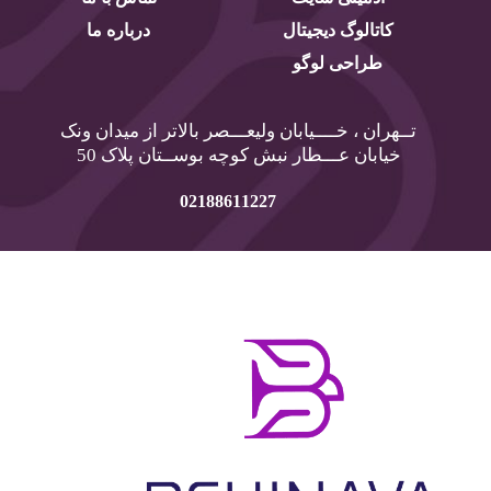
کاتالوگ دیجیتال
درباره ما
طراحی لوگو
تــهران ، خــــیابان ولیعـــصر بالاتر از میدان ونک
خیابان عـــطار نبش کوچه بوســتان پلاک 50
02188611227