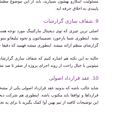
مسئولیت اینکارو بهشون بسپارید، باید از این موضوع مطمئ
پایبندی به اخلاق حرفه ایه.
9. شفاف سازی گزارشات
اصلی ترین چیزی که توی دیجیتال مارکتینگ مورد توجه هس
بشه. اینطوری شما بازخورد تصمیماتتون و نحوه تبلیغاتو مت
گزارشای منظم ارائه میشه. اینطوری میشه فهمید که دقیقا چ
جالبه به این نکته هم اشاره کنیم که شفاف سازی گزارشات
میتونین با خیال راحت از روند اجرای پروژه از صفر تا صد م
10. عقد قرارداد اصولی
شاید جالب باشه که بدونید عقد قرارداد اصولی یکی از مشخص
قرارداها و توافقا باید مکتوب باشه. اینطوری هم شرکت دیج
این توضیحات کافیه از تیم بهین آوا کمک بگیرید تا برای یه تج