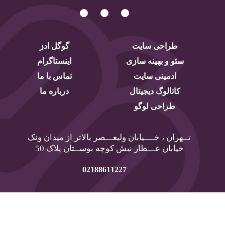
طراحی سایت
گوگل ادز
سئو و بهینه سازی
اینستاگرام
ادمینی سایت
تماس با ما
کاتالوگ دیجیتال
درباره ما
طراحی لوگو
تــهران ، خــــیابان ولیعـــصر بالاتر از میدان ونک
خیابان عـــطار نبش کوچه بوســتان پلاک 50
02188611227