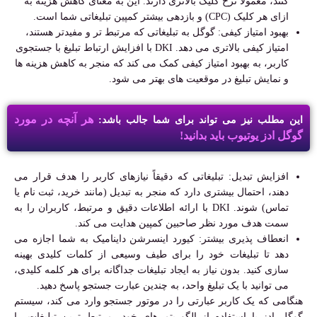
کنند، معمولاً نرخ کلیک بالاتری دارند. این به معنای کاهش هزینه به
ازای هر کلیک (CPC) و بازدهی بیشتر کمپین تبلیغاتی شما است.
بهبود امتیاز کیفی: گوگل به تبلیغاتی که مرتبط تر و مفیدتر هستند،
امتیاز کیفی بالاتری می دهد. DKI با افزایش ارتباط تبلیغ با جستجوی
کاربر، به بهبود امتیاز کیفی کمک می کند که منجر به کاهش هزینه ها
و نمایش تبلیغ در موقعیت های بهتر می شود.
هر آنچه در مورد
این مطلب نیز می تواند برای شما جالب باشد:
گوگل ادز یوتیوب باید بدانید!
افزایش تبدیل: تبلیغاتی که دقیقاً نیازهای کاربر را هدف قرار می
دهند، احتمال بیشتری دارد که منجر به تبدیل (مانند خرید، ثبت نام یا
تماس) شوند. DKI با ارائه اطلاعات دقیق و مرتبط، کاربران را به
سمت هدف مورد نظر صاحبین کمپین هدایت می کند.
انعطاف پذیری بیشتر: کیورد اینسرشن داینامیک به شما اجازه می
دهد تا تبلیغات خود را برای طیف وسیعی از کلمات کلیدی بهینه
سازی کنید. بدون نیاز به ایجاد تبلیغات جداگانه برای هر کلمه کلیدی،
می توانید با یک تبلیغ واحد، به چندین عبارت جستجو پاسخ دهید.
هنگامی که یک کاربر عبارتی را در موتور جستجو وارد می کند، سیستم
گوگل ادز با استفاده از الگوریتم های خود، مرتبط ترین تبلیغات را