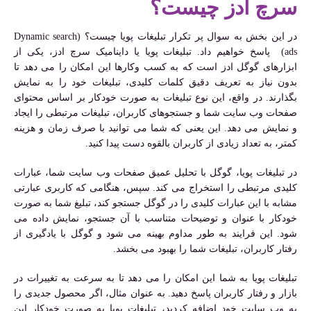
سرچ ادز چیست؟
در این بخش به سوال پر تکرار تبلیغات پویا چیست؟ (Dynamic search
ads) پاسخ خواهیم داد. تبلیغات پویا یا داینامیک سرچ ادز، یکی از
ابزارهای گوگل ادز است که به کسب وکارها این امکان را می دهد تا
بدون نیاز به تعریف دقیق کلمات کلیدی، تبلیغات خود را به نمایش
بگذارند. در واقع، این نوع تبلیغات به صورت خودکار بر اساس محتوای
صفحات وب سایت شما و جستجوهای کاربران، تبلیغات مرتبطی را ایجاد
و نمایش می دهد. این یعنی که شما می توانید با صرف زمان و هزینه
کمتر، به تعداد زیادی از کاربران بالقوه دست پیدا کنید.
در تبلیغات پویا، گوگل با تحلیل عمیق صفحات وب سایت شما، عبارات
کلیدی مرتبطی را استخراج می کند. سپس، هنگامی که کاربری عبارتی
مشابه با این عبارات کلیدی را در گوگل جستجو کند، تبلیغ شما به صورت
خودکار با عنوان و توضیحات متناسب با آن جستجو، نمایش داده می
شود. این فرایند به طور مداوم بهینه می شود و گوگل با یادگیری از
رفتار کاربران، تبلیغات شما را بهبود می بخشد.
تبلیغات پویا به شما این امکان را می دهد تا به سرعت به تغییرات در
بازار و رفتار کاربران پاسخ دهید. به عنوان مثال، اگر محصول جدیدی را
به وب سایت خود اضافه کردید، تبلیغات پویا به صورت خودکار این