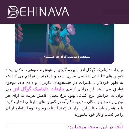
مهدی سلطانی
دی ۱۹, ۱۴۰۳
۹:۰۰ ب٫ظ
خدمات طراحی سایت
تبلیغات در تلگرام
خدمات سوشیال
خدمات گوگل ادز
خدمات سئو سایت
تبلیغات داینامیک گوگل ادز با بهره گیری از هوش مصنوعی، امکان ایجاد
کمپین های تبلیغاتی شخصی سازی شده و هدفمند را فراهم می کند که
به طور خودکار با تغییرات در جستجوهای کاربران و داده های موجود
تبلیغات داینامیک گوگل ادز
تطبیق می یابند. از مزایای کلیدی
می
توان به افزایش نرخ کلیک، بهبود نرخ تبدیل، کاهش هزینه به ازای هر
تبدیل و همچنین امکان مدیریت کارآمدتر کمپین های تبلیغاتی اشاره کرد.
با ما همراه باشید تا با این ابزار قدرتمند آشنا شوید و نحوه استفاده از آن
را در کسب وکار خود بیاموزید.
آنچه در این صفحه میخوانید: