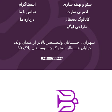
سئو و بهینه سازی
اینستاگرام
ادمینی سایت
تماس با ما
کاتالوگ دیجیتال
درباره ما
طراحی لوگو
تــهران ، خــــیابان ولیعـــصر بالاتر از میدان ونک
خیابان عـــطار نبش کوچه بوســتان پلاک 50
02188611227