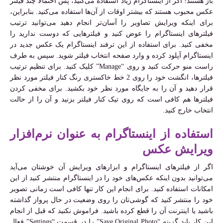
باز هستند! اگر از اینستاگرام زیاد استفاده می‌کنید، پس احتمالاً چند فیلتر
عکس محبوب هستند که بیشتر اوقات از آن‌ها استفاده می‌کنید. بنابراین،
برای اینکه ویرایش تصاویر را آسان‌تر انجام دهید می‌توانید ترتیب
فیلترهای اینستاگرام را عوض کنید و فیلترهایی که دوست ندارید را
مخفی کنید. برای استفاده از این ترفند اینستاگرام یک عکس جدید در
اینستاگرام آپلود کرده و وارد صفحه انتخاب فیلتر شوید. سپس به طرف
راست منو حرکت کنید و روی “Manage” کلیک کنید. برای تنظیم ترتیب
فیلترها، انگشت خود را روی 2 خط خاکستری رنگ کنار فیلتر مورد نظر
قرار دهید و آن را به جایگاه مورد نظر خود بکشید. برای مخفی کردن
فیلترها هم کافی است که روی تیک کنار فیلتر بزنید و آن را از حالت
انتخاب خارج کنید.
استفاده از اینستاگرام به عنوان نرم‌افزار
ویرایش عکس
اگر از فیلترهای اینستاگرام و ابزارهای ویرایش آن خوشتان می‌آید
می‌توانید بدون اینکه عکس‌های خود را در اینستاگرام منتشر کنید از این
امکانات استفاده کنید. برای انجام این کار تنها کافی است زمانی تصویر
خود را منتشر کنید که گوشی‌تان را روی وضعیت در حال پرواز گذاشته
باشید یا اینترنت آن را قطع کرده باشید. فراموش نکنید که قبل از انجام
این کار باید گزینه “Save Original Photo” را در قسمت “Settings” فعال