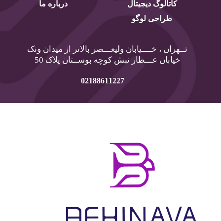
کاتالوگ دیجیتال
درباره ما
طراحی لوگو
تــهران ، خــــیابان ولیعـــصر بالاتر از میدان ونک
خیابان عـــطار نبش کوچه بوســتان پلاک 50
02188611227