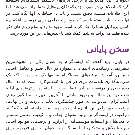
علاوه بر این، می‌توانید از برخی ابزارهای تحلیلگر اینستاگرام استفاده
کنید که اطلاعاتی در مورد بازدیدکنندگان پروفایل شما ارائه می‌دهند، اما
این اطلاعات همیشه دقیق نیستند و باید با احتیاط به آنها نگاه کنید. در
نهایت، به یاد داشته باشید که هیچ راه قطعی برای فهمیدن اینکه چه
کسی پروفایل شما را چک کرده است وجود ندارد و تمام روش‌های ذکر
شده فقط می‌توانند به شما کمک کنند تا حدس‌هایی در این مورد بزنید.
سخن پایانی
در پایان، باید گفت که اینستاگرام به عنوان یکی از محبوب‌ترین
پلتفرم‌های رسانه‌های اجتماعی، همواره در حال تغییر و تکامل است.
بنابراین، آموزش ترفندهای اینستاگرام نه تنها یک ضرورت، بلکه یک
سرمایه‌گذاری بلندمدت برای هر فرد یا کسب‌وکاری است که به دنبال
دیده شدن و موفقیت در این فضا است. با استفاده از ترفندهای ارائه
شده در این مقاله و به‌روز ماندن با آخرین تغییرات و الگوریتم‌های
اینستاگرام، می‌توانید به طور چشمگیری تعامل، بازدید و در نهایت،
موفقیت خود را در این پلتفرم افزایش دهید. به یاد داشته باشید که کلید
موفقیت در اینستاگرام، تولید محتوای جذاب و با کیفیت، تعامل مستمر
با مخاطبان و استفاده هوشمندانه از ابزارها و ترفندهای موجود است.
پس، با تلاش و پشتکار، از اینستاگرام به عنوان ابزاری قدرتمند برای
رسیدن به اهداف خود بهره ببرید.