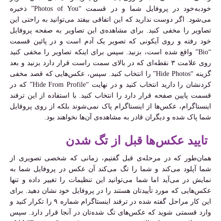
خودبه‌خود در پروفایل شما و در قسمت “Photos of You” ذخیره
می‌شود. اگر دوست ندارید که این اتفاقی بیفتد می‌توانید به راحتی این
تصاویر را مخفی کنید. برای مشاهده‌ی این تصاویر به صفحه پروفایل
خود رفته و روی آیکونی که تصویر یک آدم است و در پائین قسمت
“Bio” واقع شده است، بزنید. سپس برای اینکه تصاویر را مخفی کنید
روی علامت ۳ نقطه‌ای که در بالای سمت راست قرار دارد بزنید و بعد
گزینه “Hide Photos” را انتخاب کنید. سپس، عکس‌هایی که قصد مخفی
کردنشان را دارید انتخاب کنید و در نهایت “Hide From Profile” که در
قسمت پایین صفحه قرار دارد را انتخاب کنید. با استفاده از این ترفند
اینستاگرام، عکس‌ها از اینستاگرام پاک نمی‌شوند بلکه از روی پروفایل
شما پاک شده و دیگران قادر به مشاهده‌ی آن‌ها نخواهند بود.
تایید عکس‌ها قبل از تگ شدن
همان‌طور که در مرحله‌ی قبل گفتیم، زمانی که شخصی تصویری از
شما آپلود می‌کند و شما را تگ می‌کند آن عکس در پروفایل شما به
نمایش در می‌آید اما شما می‌توانید این تنظیمات را تغییر داده و تنها
عکس‌هایی که مورد تأییدتان هستند را در پروفایل خود نشان دهید. برای
این کار مراحل گفته شده در ترفند اینستاگرام شماره ۹ را تکرار کنید و
وارد قسمتی شوید که عکس‌های تگ شده‌تان در آنجا قرار دارد. سپس