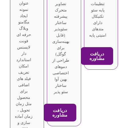
عنوان
تنظیمات
تصاویر
نمونه
پایه سئو
متحرک
ایجاد
تکنیکال
پیشرفته
مگامنو
دارای
ساختار
وبلاگ
متدهای
سئوپذیر
حرفه ای
امنیتی پایه
(قابل
فونت
بهینه‌سازی
لایسنس
برای
دریافت
دار
گوگل)
مشاوره
استاندارد
طراحی از
امکان
دموهای
تعریف
اختصاصی
فیلد های
بهین آوا
اضافی
ساختار
برای
سئو پذیر
محصول
مثل زمان
دریافت
تحویل ،
مشاوره
زمان آماده
سازی و