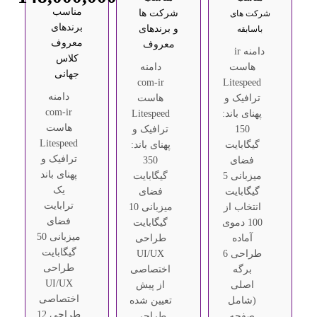
مناسب
شرکت ها
شرکت های
برندهای
و برندهای
باسابقه
معروف
معروف
دامنه ir
کلاس
هاست
دامنه
جهانی
com-ir
Litespeed
دامنه
ترافیک و
هاست
com-ir
پهنای باند:
Litespeed
هاست
150
ترافیک و
Litespeed
گیگابایت
پهنای باند:
ترافیک و
فضای
350
پهنای باند
میزبانی 5
گیگابایت
یک
گیگابایت
فضای
ترابایت
انتخاب از
میزبانی 10
فضای
100 دموی
گیگابایت
میزبانی 50
آماده
طراحی
گیگابایت
طراحی 6
UI/UX
طراحی
برگه
اختصاصی
UI/UX
اصلی
از پیش
اختصاصی
(شامل
تعیین شده
طراحی 12
صفحه
طراحی