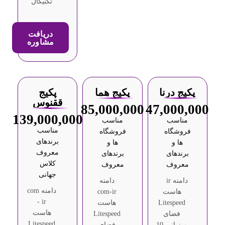
تکنیکال
دریافت
مشاوره
پکیج درنا
پکیج هما
پکیج
ققنوس
85,000,000
47,000,000
139,000,000
مناسب
مناسب
مناسب
فروشگاه
فروشگاه
برندهای
ها و
ها و
معروف
برندهای
برندهای
کلاس
معروف
معروف
جهانی
دامنه ir
دامنه
دامنه com
هاست
com-ir
- ir
Litespeed
هاست
هاست
فضای
Litespeed
Litespeed
میزبانی 10
فضای