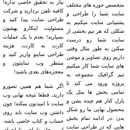
نیاز به تحقیق خاصی نداره!
متخصص حوزه های مختلف
کافیه تلفن بردارید و شرکت
سایت شما را طراحی و
طراحی سایت پیدا کنید و
پشتیبانی سایت میکنیم به
مسئولیت اینکارو بهشون
شکلی که هر تیم بخشی از
بسپارید! بعدم با یک عملیات
سایت شما رو درست
کارت به کارت، هزینه
میکنن به طور مثال وقتی
طراحی سایتو واریز کنید و
داریم روی تصاویر و موشن
منتظر وب سایتتون و
های سایت شما کار میکنیم
معجزه‌های بعدی باشید!
تیم گرافیک مجموعه به
پروژه ورود می کند تا
اگر شما هم همین تصورو
تمامی بخش ها مثل یک
دارید، قطعا نتیجه نهایی وب
پازل کنار هم چیده بشن و
سایت نا امیدتون میکنه! چون
محصول نهایی ما رو شکل
داشتن وب سایت باید روی
بدن .در ادامه تمام بخش
حساب و کتاب خاصی باشه.
هایی که در طراحی سایت
از مرحله طراحی تا اجرای