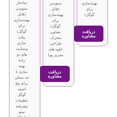
ساختار
بهینه‌سازی
سئوپذیر
سئوپذیر
برای
(قابل
(قابل
گوگل)
بهینه‌سازی
بهینه‌سازی
برای
برای
گوگل)
دریافت
گوگل)
تصاویر
مشاوره
پیاده
متحرک:
سازی
طراحی
وبسایت
جلوه های
های دو
بصری پویا
زبانه
بهینه
دریافت
سازی تا
مشاوره
حد ممکن
برای پیج
اسپید
گوگل
تنظیمات
پیشرفته
سئو