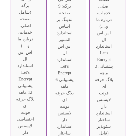
برگه
اصلی،
برگه: 9
(شامل
خدمات،
صفحه
صفحه
درباره ما
لندینگ بر
اصلی،
و....)
اساس
خدمات،
اس اس
استاندارد
درباره ما
ال
المنتور
و....)
استاندارد
اس اس
اس اس
Let's
ال
ال
Encrypt
استاندارد
استاندارد
پشتیبانی 3
Let's
Let's
ماهه
Encrypt
Encrypt
بلاگ حرفه
پشتیبانی 6
پشتیبانی
ای
ماهه
12 ماهه
فونت
بلاگ حرفه
بلاگ حرفه
لایسنس
ای
ای
دار
فونت
فونت
استاندارد
لایسنس
اختصاصی
ساختار
دار
لایسنس
سئوپذیر
استاندارد
دار
(قابل
ساختار