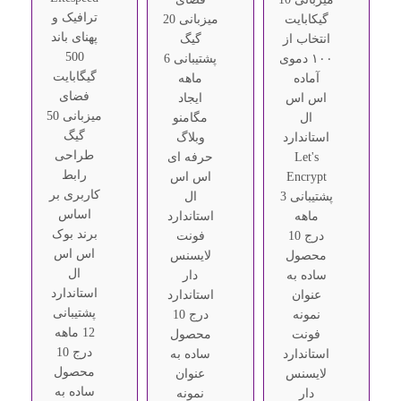
ترافیک و
گیکابایت
میزبانی 20
پهنای باند
انتخاب از
گیگ
500
۱۰۰ دموی
پشتیبانی 6
گیگابایت
آماده
ماهه
فضای
اس اس
ایجاد
میزبانی 50
ال
مگامنو
گیگ
استاندارد
وبلاگ
طراحی
Let's
حرفه ای
رابط
Encrypt
اس اس
کاربری بر
پشتیبانی 3
ال
اساس
ماهه
استاندارد
برند بوک
درج 10
فونت
اس اس
محصول
لایسنس
ال
ساده به
دار
استاندارد
عنوان
استاندارد
پشتیبانی
نمونه
درج 10
12 ماهه
فونت
محصول
درج 10
استاندارد
ساده به
محصول
لایسنس
عنوان
ساده به
دار
نمونه