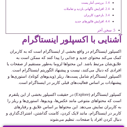
بررسی آمار پست
افزایش ناگهانی بازدید و تعاملات
بازخورد کاربران
افزایش فالورهای جدید
سخن آخر
آشنایی با اکسپلور اینستاگرام
اکسپلور اینستاگرام در واقع بخشی از اینستاگرام است که به کاربران
کمک می‌کند محتوای جدید و جذابی را پیدا کنند که ممکن است به
علایق‌شان مرتبط باشد. این محتواها لزوما به‌طور مستقیم از صفحات یا
افرادی که دنبال می‌کنند، نیست و پیشنهاد الگوریتم اینستاگرام است.
اکسپلور اینستاگرام شامل پست‌ها، ریلز (ویدیوهای کوتاه)، استوری‌ها و
پیشنهادات بر اساس فعالیت‌های قبلی کاربر در اینستاگرام است.
کسپلور اینستاگرام (Explore) در حقیقت اکسپلور بخشی از این پلتفرم
است که محتواهای متنوعی مانند عکس‌ها، ویدیوها، استوری‌ها و ریلز را
به کاربران نمایش می‌دهد. این محتواها بر اساس علایق و رفتارهای
کاربر در اینستاگرام، مانند لایک کردن، کامنت گذاشتن، اشتراک‌گذاری و
دنبال کردن افراد یا صفحات، تنظیم می‌شوند