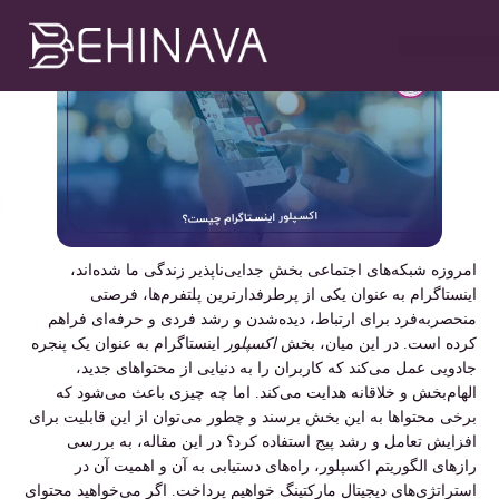
مهدی سلطانی
دی ۲۵, ۱۴۰۳
۹:۰۰ ب٫ظ
خدمات طراحی سایت
تبلیغات در تلگرام
خدمات سوشیال
خدمات گوگل ادز
خدمات سئو سایت
امروزه شبکه‌های اجتماعی بخش جدایی‌ناپذیر زندگی ما شده‌اند،
اینستاگرام به عنوان یکی از پرطرفدارترین پلتفرم‌ها، فرصتی
منحصربه‌فرد برای ارتباط، دیده‌شدن و رشد فردی و حرفه‌ای فراهم
کرده است. در این میان، بخش
اکسپلور
اینستاگرام به عنوان یک پنجره
جادویی عمل می‌کند که کاربران را به دنیایی از محتواهای جدید،
الهام‌بخش و خلاقانه هدایت می‌کند. اما چه چیزی باعث می‌شود که
برخی محتواها به این بخش برسند و چطور می‌توان از این قابلیت برای
افزایش تعامل و رشد پیج استفاده کرد؟ در این مقاله، به بررسی
رازهای الگوریتم اکسپلور، راه‌های دستیابی به آن و اهمیت آن در
استراتژی‌های دیجیتال مارکتینگ خواهیم پرداخت. اگر می‌خواهید محتوای