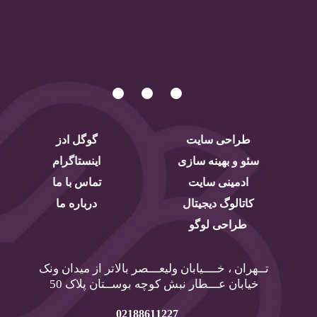
طراحی سایت
گوگل ادز
سئو و بهینه سازی
اینستاگرام
ادمینی سایت
تماس با ما
کاتالوگ دیجیتال
درباره ما
طراحی لوگو
تــهران ، خــــیابان ولیعـــصر بالاتر از میدان ونک
خیابان عـــطار نبش کوچه بوســتان پلاک 50
02188611227