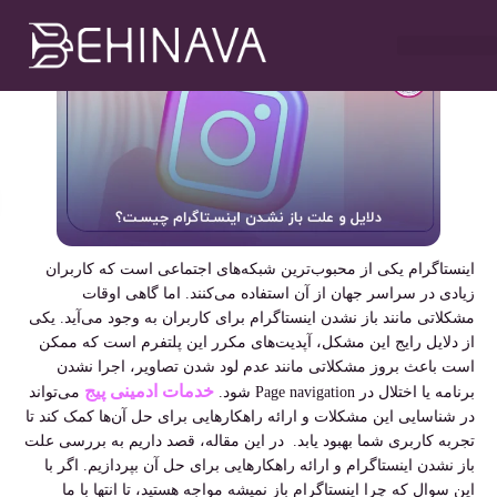
مهدی سلطانی
دی ۲۸, ۱۴۰۳
۹:۰۰ ب٫ظ
خدمات طراحی سایت
تبلیغات در تلگرام
خدمات سوشیال
خدمات گوگل ادز
خدمات سئو سایت
اینستاگرام یکی از محبوب‌ترین شبکه‌های اجتماعی است که کاربران
زیادی در سراسر جهان از آن استفاده می‌کنند. اما گاهی اوقات
مشکلاتی مانند باز نشدن اینستاگرام برای کاربران به وجود می‌آید. یکی
از دلایل رایج این مشکل، آپدیت‌های مکرر این پلتفرم است که ممکن
است باعث بروز مشکلاتی مانند عدم لود شدن تصاویر، اجرا نشدن
خدمات ادمینی پیج
برنامه یا اختلال در
Page navigation
شود.
می‌تواند
در شناسایی این مشکلات و ارائه راهکارهایی برای حل آن‌ها کمک کند تا
تجربه کاربری شما بهبود یابد. در این مقاله، قصد داریم به بررسی علت
باز نشدن اینستاگرام و ارائه راهکارهایی برای حل آن بپردازیم. اگر با
این سوال که چرا اینستاگرام باز نمیشه مواجه هستید، تا انتها با ما