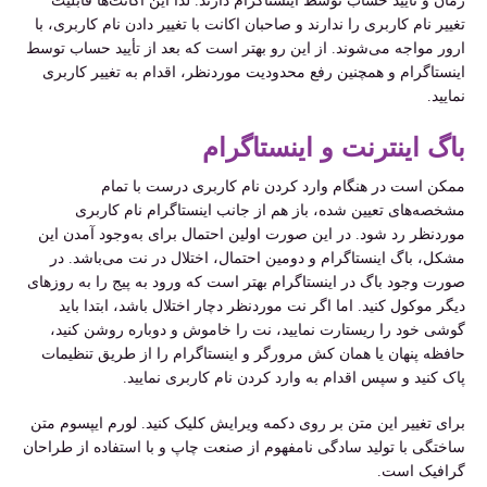
زمان و تأیید حساب توسط اینستاگرام دارند. لذا این اکانت‌ها قابلیت
تغییر نام کاربری را ندارند و صاحبان اکانت با تغییر دادن نام کاربری، با
ارور مواجه می‌شوند. از این رو بهتر است که بعد از تأیید حساب توسط
اینستاگرام و همچنین رفع محدودیت موردنظر، اقدام به تغییر کاربری
نمایید.
باگ اینترنت و اینستاگرام
ممکن است در هنگام وارد کردن نام کاربری درست با تمام
مشخصه‌های تعیین شده، باز هم از جانب اینستاگرام نام کاربری
موردنظر رد شود. در این صورت اولین احتمال برای به‌وجود آمدن این
مشکل، باگ اینستاگرام و دومین احتمال، اختلال در نت می‌باشد. در
صورت وجود باگ در اینستاگرام بهتر است که ورود به پیج را به روز‌های
دیگر موکول کنید. اما اگر نت موردنظر دچار اختلال باشد، ابتدا باید
گوشی خود را ریستارت نمایید، نت را خاموش و دوباره روشن کنید،
حافظه پنهان یا همان کش مرورگر و اینستاگرام را از طریق تنظیمات
پاک کنید و سپس اقدام به وارد کردن نام کاربری نمایید.
برای تغییر این متن بر روی دکمه ویرایش کلیک کنید. لورم ایپسوم متن
ساختگی با تولید سادگی نامفهوم از صنعت چاپ و با استفاده از طراحان
گرافیک است.