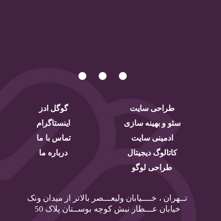
طراحی سایت
گوگل ادز
سئو و بهینه سازی
اینستاگرام
ادمینی سایت
تماس با ما
کاتالوگ دیجیتال
درباره ما
طراحی لوگو
تــهران ، خــــیابان ولیعـــصر بالاتر از میدان ونک
خیابان عـــطار نبش کوچه بوســتان پلاک 50