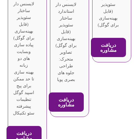
لایسنس دار
سئوپذیر
لایسنس دار
ساختار
(قابل
استاندارد
سئوپذیر
بهینه‌سازی
ساختار
(قابل
برای گوگل)
سئوپذیر
بهینه‌سازی
(قابل
برای گوگل)
بهینه‌سازی
دریافت
پیاده سازی
برای گوگل)
مشاوره
وبسایت
تصاویر
های دو
متحرک:
زبانه
طراحی
بهینه سازی
جلوه های
تا حد ممکن
بصری پویا
برای پیج
اسپید گوگل
دریافت
تنظیمات
مشاوره
پیشرفته
سئو تکنیکال
دریافت
مشاوره