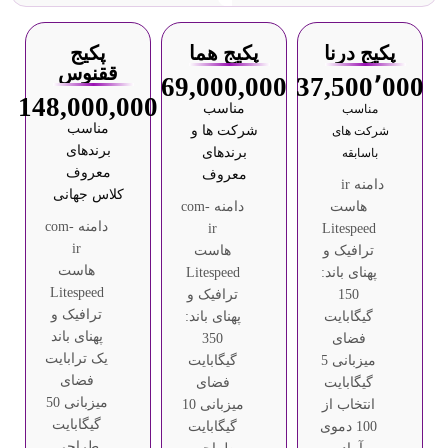
پکیج درنا
پکیج هما
پکیج
ققنوس
69,000,000
37,500٬000
148,000,000
مناسب
مناسب
مناسب
شرکت ها و
شرکت های
برندهای
برندهای
باسابقه
معروف
معروف
دامنه ir
کلاس جهانی
هاست
دامنه com-
دامنه com-
ir
Litespeed
ir
ترافیک و
هاست
هاست
پهنای باند:
Litespeed
Litespeed
150
ترافیک و
ترافیک و
گیگابایت
پهنای باند:
پهنای باند
فضای
350
یک ترابایت
میزبانی 5
گیگابایت
فضای
گیگابایت
فضای
میزبانی 50
انتخاب از
میزبانی 10
گیگابایت
100 دموی
گیگابایت
طراحی