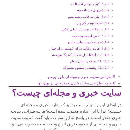
2- کیفیت و سرعت هاست
3- پهنای باند نامحدود
4- طراحی قالب ریسپانسیو
5- دسته‌بندی کاربران
6- امکانات چت و پشتیبانی آنلاین
7- تامین امنیت وب‌سایت
8- ارائه خدمات هاست ابری
9- فونت و قالب دارای لایسنس و اورجینال
10- استفاده از خدمات کشینگ هوشمند
11- نسخه پشتیبان منظم
12- پشتیبانی منظم و مسئولانه
طراحی سایت خبری و مجله‌ای با وردپرس
قیمت طراحی سایت خبری و مجله ای در بهین آوا
سایت خبری و مجله‌ای چیست؟
در ابتدای این راه بهتر است بدانید که سایت خبری و مجله ای
چیست؟ چرا تا این اندازه محبوب شده است؟ هزینه طراحی سایت
خبری چقدر است؟ در پاسخ به این سوالات باید گفت که وب سایت
خبری و مجله ای از محبوب ترین انواع وب سایت محسوب می‌شود