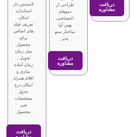
دریافت
لایسنس دار
طراحی از
مشاوره
استاندارد
دموهای
امکان
اختصاصی
تعریف فیلد
بهین آوا
های اضافی
ساختار سئو
برای
پذیر
محصول
مثل زمان
دریافت
تحویل ،
مشاوره
زمان آماده
سازی و
اقلام همراه
امکان درج
جدول
مشخصات
فنی
محصول
دریافت
مشاوره