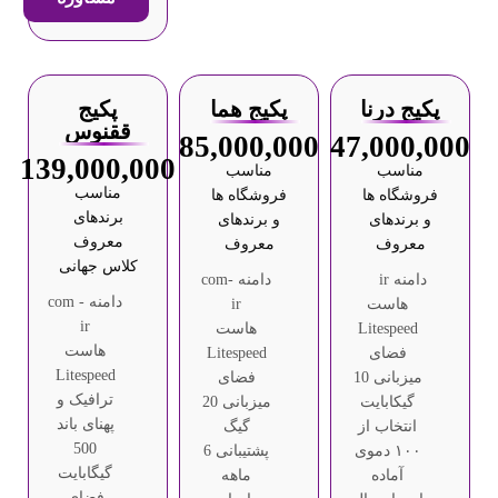
پکیج درنا
پکیج هما
پکیج
ققنوس
85,000,000
47,000,000
139,000,000
مناسب
مناسب
مناسب
فروشگاه ها
فروشگاه ها
برندهای
و برندهای
و برندهای
معروف
معروف
معروف
کلاس جهانی
دامنه ir
دامنه com-
دامنه com -
هاست
ir
ir
Litespeed
هاست
هاست
فضای
Litespeed
Litespeed
میزبانی 10
فضای
ترافیک و
گیکابایت
میزبانی 20
پهنای باند
انتخاب از
گیگ
500
۱۰۰ دموی
پشتیبانی 6
گیگابایت
آماده
ماهه
فضای