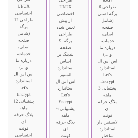
آماده
طراحی
UI/UX
طراحی 6
UI/UX
اختصاصی
برگه اصلی
اختصاصی
طراحی 12
(شامل
از پیش
برگه
صفحه
تعیین شده
(شامل
اصلی،
طراحی
صفحه
خدمات،
برگه: 9
اصلی،
درباره ما
صفحه
خدمات،
و....)
لندینگ بر
درباره ما
اس اس ال
اساس
و....)
استاندارد
استاندارد
اس اس ال
Let's
المنتور
استاندارد
Encrypt
اس اس ال
Let's
پشتیبانی 3
استاندارد
Encrypt
ماهه
Let's
پشتیبانی 12
بلاگ حرفه
Encrypt
ماهه
ای
پشتیبانی 6
بلاگ حرفه
فونت
ماهه
ای
لایسنس دار
بلاگ حرفه
فونت
استاندارد
ای
اختصاصی
ساختار
فونت