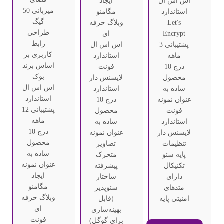
اس اس ال
ایجاد
میزبانی 50
استاندارد
مگامنو
گیگ
Let's
وبلاگ حرفه
طراحی
Encrypt
ای
رابط
پشتیبانی 3
اس اس ال
کاربری بر
ماهه
استاندارد
اساس برند
درج 10
فونت
بوک
محصول
لایسنس دار
اس اس ال
ساده به
استاندارد
استاندارد
عنوان نمونه
درج 10
پشتیبانی 12
فونت
محصول
ماهه
استاندارد
ساده به
درج 10
لایسنس دار
عنوان نمونه
محصول
تنظیمات
تصاویر
ساده به
پایه سئو
متحرک
عنوان نمونه
تکنیکال
پیشرفته
ایجاد
دارای
ساختار
مگامنو
متدهای
سئوپذیر
وبلاگ حرفه
امنیتی پایه
(قابل
ای
بهینه‌سازی
فونت
برای گوگل)