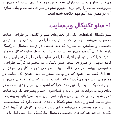
می‌کنند. سئو وب سایت دارای سه بخش مهم و کلیدی است که می‌تواند
سرنوشت سایت را رقم بزند. مفهوم سئو در طراحی سایت و پیاده سازی
آن، در همین سه آیتم مهم خلاصه شده است.
1- سئو تکنیکال وب‌سایت
سئو تکنیکال Technical یکی از بخش‌های مهم و کلیدی در طراحی سایت
محسوب می‌شود. زمانی که مسئولیت طراحی سایت‌تان را، به تیمی
تخصصی و مطمئن می‌سپارید که دید عمیقی در زمینه دیجیتال مارکتینگ
دارند، با خیال آسوده می‌توانید نسبت به رعایت اصول سئو تکنیکال مطمئن
باشید. چرا که از دید این افراد، طراحی سایت با درنظر گرفتن این آیتم‌ها
کاملا بدیهی و ضروری است. سئو تکنیکال به مجموعه فرآیند طراحی،
کدنویسی بهینه، طراحی قالب بهینه، طراحی تجربه کاربری موفق و
Schema گفته می شود که در نهایت منجر به دیده شدن یک سایت در
موتورهای جستجو می‌گردد! جالب است بدانید که سئو تکنیکال می‌تواند
سرنوشت یک سایت را تغییر دهد. چرا که اهمیت آن بسیار جدی است و در
دنیای وب می‌تواند به عنوان پایه و فنداسیون رشد و پیشرفت یک وب سایت
تصور شود. زمانی که این بیس و پایه قوی بنیان شود، می‌توانید به پیشرفت
سئو سایت امیدوار باشید. سئو تکنیکال تاحدی اهمیت دارد که متخصصینی
در این حوزه هستند و می‌توانید برای رشد کسب و کارتان از آن‌ها کمک
بگیرید. هرچند شرکت‌های تخصصی دیجیتال مارکتینگ مثل بهین آوا، با دارا