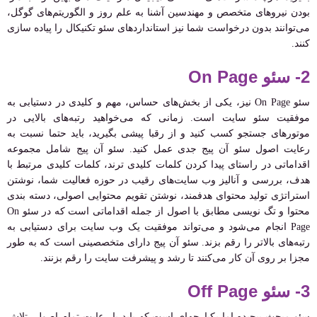
بودن نیروهای متخصص و مهندسین آشنا به علم روز و الگوریتم‌های گوگل،
می‌توانند بدون درخواست شما نیز استانداردهای سئو تکنیکال را پیاده سازی
کنند.
2- سئو On Page
سئو On Page نیز، یکی از بخش‌های حساس، مهم و کلیدی در دستیابی به
موفقیت سئو سایت است. زمانی که می‌خواهید رتبه‌های بالایی در
موتورهای جستجو کسب کنید و از رقبا پیشی بگیرید، باید حتما نسبت به
رعایت اصول سئو آن پیج جدی عمل کنید. سئو آن پیج شامل مجموعه
اقداماتی در راستای پیدا کردن کلمات کلیدی ترند، کلمات کلیدی مرتبط با
هدف، بررسی و آنالیز وب سایت‌های رقیب در حوزه فعالیت شما، نوشتن
استراتژی تولید محتوای هدفمند، نوشتن تقویم محتوایی اصولی، دسته بندی
محتوا و تگ نویسی مطابق با اصول از جمله اقداماتی است که در سئو On
Page انجام می‌شود و می‌تواند موفقیت یک وب سایت برای دستیابی به
رتبه‌های بالاتر را رقم بزند. سئو آن پیج دارای متخصصینی است که به طور
مجزا بر روی آن کار می‌کنند تا رشد و پیشرفت سایت را رقم بزنند.
3- سئو Off Page
سئو مبحث پیچیده اما یکپارچه‌ای است که باید با رعایت تمام اصول، تلاش