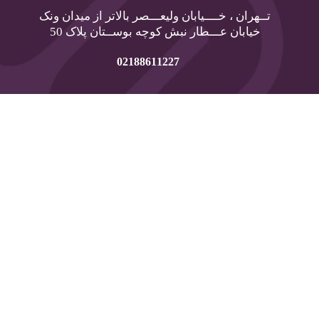
تــهران ، خــــیابان ولیعـــصر بالاتر از میدان ونک
خیابان عـــطار نبش کوچه بوســتان پلاک 50
02188611227