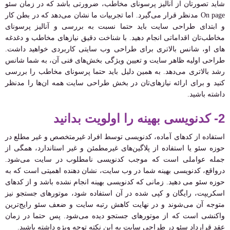
شاید تصورتان از آنالیز پرسونای مخاطب، ضرورتی باشد که در زمان سئو
On page مدنظر قرار می‌گیرد. اما تجربیات ما نشان می‌دهد که در بطن کار
و ابتدای طراحی سایت باید حتما نسبت به بررسی و آنالیز پرسونای
مخاطب‌تان اقداماتی انجام دهید. با شناخت دقیق نیازهای مخاطب و دغدغه
های او، شانس بالاتری برای طراحی وب سایتی کاربردی خواهید داشت.
طراحی اولیه ظاهر سایت و تعیین ویژگی بخش‌های فنی آن، به شما شانس
رشد بالاتری می‌دهد. به همین دلیل باید حتما پرسونای مخاطب را بررسی
کنید و برای ارائه نیازهای‌تان در بخش طراحی سایت همه ان‌ها را مدنظر
داشته باشید.
2- کدنویسی بهینه را اولویت بدانید
استفاده از کدهای آماده، کدنویسی توسط افراد غیرمتخصص و غیر مطلع در
حوزه سئو یا استفاده از پلاگین‌های غیرمطمئن و غیر استاندارد، همگی از
جمله عواملی است که موجب کدنویسی نامطلوب در سایت می‌شود.
درواقع، کدنویسی بهینه شما در وب سایت، نشان دهنده اهمیتی است که به
حوزه سئو می دهید. زمانی که کدنویسی بهینه انجام نشده باشد و از کدهای
اسکریپت، رایگان و کپی شده در آن استفاده شود، موتورهای جستجو نیز
متوجه آن می‌شوند و در نهایت کاهش رتبه سایت و ضعف سئو رایج‌ترین
واکنشی است که از موتورهای جستجو دیده می‌شود. پس حتما در زمان
عقد قرارداد سئو در طراحی سایت به این نکته توجه ویژه داشته باشید.