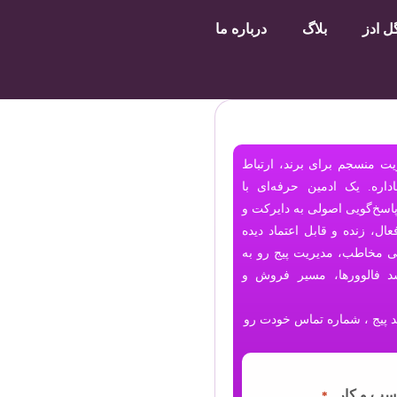
 ادز
بلاگ
درباره ما
ت منسجم برای برند، ارتباط
اره. یک ادمین حرفه‌ای با
پاسخ‌گویی اصولی به دایرکت و
ال، زنده و قابل اعتماد دیده
قعی مخاطب، مدیریت پیج رو به
د فالوورها، مسیر فروش و
100 مسیر رشد پیج ، شماره تماس خودت رو
سب و کار
*