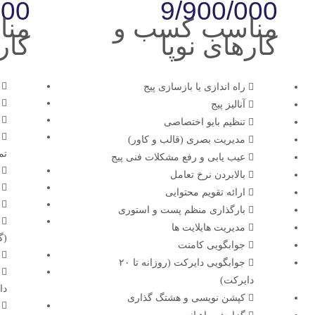
000
9/900/000
مناسب کسب و
منا
کارهای نوپا
کار
راه اندازی یا بازسازی پیج
آنالیز پیج
تنظیم بایو اختصاصی
مدیریت بصری (قالب و کاور)
تم
عیب یابی و رفع مشکلات فنی پیج
بالابردن نرخ تعامل
ارائه تقویم محتوایی
بارگذاری منظم پست و استوری
مدیریت هایلایت ها
(گ
جوابگویی کامنت
جوابگویی دایرکت (روزانه تا ۲۰
دایرکت)
دا
کپشن نویسی و هشتگ گذاری