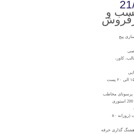
21
سب و
رفروش
سازی پیج
اصی
لب، کاور،
ایی
ادیت و طراحی ۱۵ الی ۲۰ پست
 پرسونای مخاطب
جوابگویی دایرکت (روزانه ۸۰
هشتگ گذاری حرفه