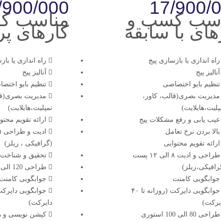
/900/000
17/900/
سب کسب و
مناسب ک
های با سابقه
کارهای پ
راه اندازی یا بازسازی پیج
راه اندازی یا باز
آنالیز پیج
آنالیز پیج
تنظیم بایو اختصاصی
تنظیم بایو اختص
مدیریت بصری(قالب، کاور،
مدیریت بصری(قا
پلیت،هایلایت)
تمپلیت،هایلایت)
عیب یابی و رفع مشکلات پیج
ارائه تقویم محتو
بالا بردن نرخ تعامل
ارائه تقویم محتوایی
(گرافیکی ، ریلز)
طراحی و ادیت ۸ الی ۱۲ پست
تحقیق و شناخت
رافیکی،ریلز)
طراحی 120 الی 200 استوری
جوابگویی کامنت
جوابگویی کامنت
جوابگویی دایرکت (روزانه تا ۴۰
یرکت)
دایرکت)
طراحی 80 الی 100 استوری
کپشن نویسی و 