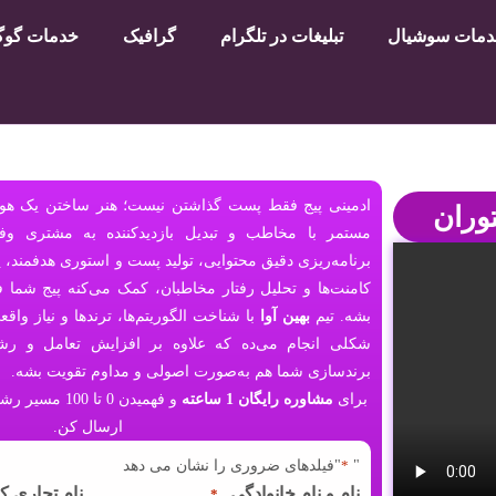
مات سوشیال
تبلیغات در تلگرام
گرافیک
خدمات گوگل
ادمینی پیج فقط پست گذاشتن نیست؛ هنر ساختن یک هوی
وران
مستمر با مخاطب و تبدیل بازدیدکننده به مشتری وفاد
برنامه‌ریزی دقیق محتوایی، تولید پست و استوری هدفمند، 
کامنت‌ها و تحلیل رفتار مخاطبان، کمک می‌کنه پیج شما فع
بشه. تیم
بهین آوا
با شناخت الگوریتم‌ها، ترندها و نیاز وا
شکلی انجام می‌ده که علاوه بر افزایش تعامل و رش
برندسازی شما هم به‌صورت اصولی و مداوم تقویت بشه.
برای
مشاوره رایگان 1 ساعته
و فهمیدن 0 تا 
ارسال کن.
"
*
"فیلدهای ضروری را نشان می دهد
نام و نام خانوادگی
نام تجاری ک
*