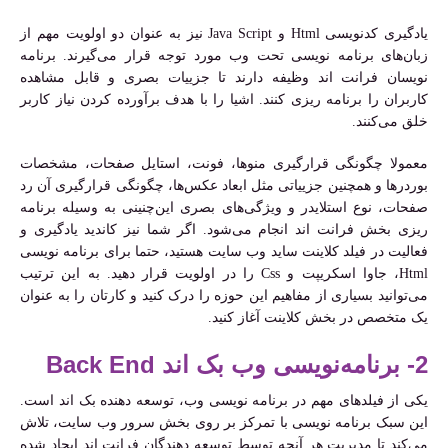
یادگیری کدنویسی Html و Java Script نیز به عنوان دو اولویت مهم از
زبان‌های برنامه نویسی تحت وب مورد توجه قرار می‌گیرند. برنامه
نویسان فرانت اند وظیفه دارند تا جزییات بصری و قابل مشاهده
کاربران را برنامه ریزی کنند. اشیا را با هدف برآورده کردن نیاز کاربر
خلق می‌کنند.
معمولا چگونگی قرارگیری منوها، فونت، استایل صفحات، مشخصات
بوردرها و همچنین جزییاتی مثل ابعاد عکس‌ها، چگونگی قرارگیری آن رد
صفحات، نوع استلایدر و ویژگی‌های بصری این‌چنینی به وسیله برنامه
ریزی بخش فرانت اند انجام می‌شود. اگر شما نیز کاندید یادگیری و
فعالیت در فیلد کلاینت ساید وب سایت هستید، حتما برای برنامه نویسی
Html، جاوا اسکریپت و Css را در اولویت قرار دهید. به این ترتیب
می‌توانید بسیاری از مفاهیم این حوزه را درک کنید و کارتان را به عنوان
یک متخصص در بخش کلاینت آغاز کنید.
2- برنامه‌نویسی وب بک اند Back End
یکی از فیلدهای مهم در برنامه نویسی وب، توسعه دهنده بک اند است.
این سبک برنامه نویسی با تمرکز بر روی بخش سرور وب سایت، تلاش
می‌کند تا مدیریت هر آنچه توسط توسعه دهندگان فرانت اند ایجاد شده