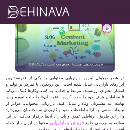
مارکتینگ ۲۰۲۵
مهدی سلطانی
فروردین ۱۸, ۱۴۰۴
۹:۰۰ ب٫ظ
خدمات طراحی سایت
تبلیغات در تلگرام
خدمات سوشیال
خدمات گوگل ادز
خدمات سئو سایت
در عصر دیجیتال امروز، بازاریابی محتوایی به یکی از قدرتمندترین
ابزارهای بازاریابی تبدیل شده است. این رویکرد، با تمرکز بر تولید و
انتشار محتوای ارزشمند، مرتبط و جذاب، به کسب‌وکارها کمک می‌کند
تا مخاطبان هدف خود را جذب کرده، اعتماد آن‌ها را جلب نموده و در
نهایت، به مشتریان وفادار تبدیل کنند. بازاریابی محتوایی، فراتر از
تبلیغات سنتی، به ارائه اطلاعات مفید و کاربردی به مخاطبان می‌پردازد
و از این طریق، ارتباطی عمیق و پایدار با آن‌ها برقرار می‌کند. در این
فروش و بازاریابی
مقاله، به بررسی جامع
محتوا در ایران ، از جمله
اهمیت، انواع، استراتژی‌ها و ابزارهای آن می‌پردازیم.