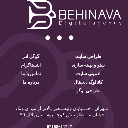
طراحی سایت
گوگل ادز
سئو و بهینه سازی
اینستاگرام
ادمینی سایت
تماس با ما
کاتالوگ دیجیتال
درباره ما
طراحی لوگو
تــهران ، خــــیابان ولیعـــصر بالاتر از میدان ونک
خیابان عـــطار نبش کوچه بوســتان پلاک 50
02188611227