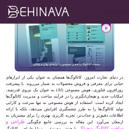
رایگان
مهدی سلطانی
فروردین ۲۲, ۱۴۰۴
۱۲:۰۰ ب٫ظ
خدمات طراحی سایت
تبلیغات در تلگرام
خدمات سوشیال
خدمات گوگل ادز
خدمات سئو سایت
در دنیای تجارت امروز، کاتالوگ‌ها همچنان به عنوان یکی از ابزارهای
حیاتی برای معرفی و فروش محصولات به شمار می‌روند. با پیشرفت
روزافزون فناوری، هوش مصنوعی (AI) به عنوان یک نیروی قدرتمند،
امکانات جدید و هیجان‌انگیزی را در فرآیند ساخت و مدیریت کاتالوگ‌ها
ایجاد کرده است. استفاده از هوش مصنوعی نه تنها سرعت و کارایی
تولید کاتالوگ‌ها را به طرز چشمگیری افزایش می‌دهد، بلکه با ارائه
اطلاعات دقیق‌تر و جذاب‌تر، تجربه کاربری بهتری را برای مشتریان به
طراحی و
ارمغان می‌آورد. این مقاله به بررسی جامع چگونگی
ساخت کاتالوگ دیجیتال
با هوش مصنوعی، مزایا طراحی کاتالوگ