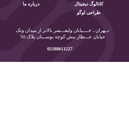
کاتالوگ دیجیتال
درباره ما
طراحی لوگو
تــهران ، خــــیابان ولیعـــصر بالاتر از میدان ونک
خیابان عـــطار نبش کوچه بوســتان پلاک 50
02188611227