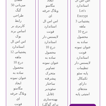
اس اس ال
ایجاد
میزبانی 50
استاندارد
مگامنو
گیگ
Let's
وبلاگ حرفه
طراحی
Encrypt
ای
رابط
پشتیبانی 3
اس اس ال
کاربری بر
ماهه
استاندارد
اساس برند
درج 10
فونت
بوک
محصول
لایسنس دار
اس اس ال
ساده به
استاندارد
استاندارد
عنوان نمونه
درج 10
پشتیبانی 12
فونت
محصول
ماهه
استاندارد
ساده به
درج 10
لایسنس دار
عنوان نمونه
محصول
تنظیمات
تصاویر
ساده به
پایه سئو
متحرک
عنوان نمونه
تکنیکال
پیشرفته
ایجاد
دارای
ساختار
مگامنو
متدهای
سئوپذیر
وبلاگ حرفه
امنیتی پایه
(قابل
ای
بهینه‌سازی
فونت
برای گوگل)