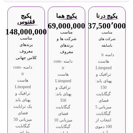
پکیج درنا
پکیج هما
پکیج
ققنوس
69,000,000
37,500٬000
148,000,000
مناسب
مناسب
مناسب
شرکت ها و
شرکت های
برندهای
برندهای
باسابقه
معروف
معروف
دامنه ir
کلاس جهانی
هاست
دامنه com-
دامنه com-
ir
Litespeed
ir
ترافیک و
هاست
هاست
پهنای باند:
Litespeed
Litespeed
150
ترافیک و
ترافیک و
گیگابایت
پهنای باند:
پهنای باند
فضای
350
یک ترابایت
میزبانی 5
گیگابایت
فضای
گیگابایت
فضای
میزبانی 50
انتخاب از
میزبانی 10
گیگابایت
100 دموی
گیگابایت
طراحی