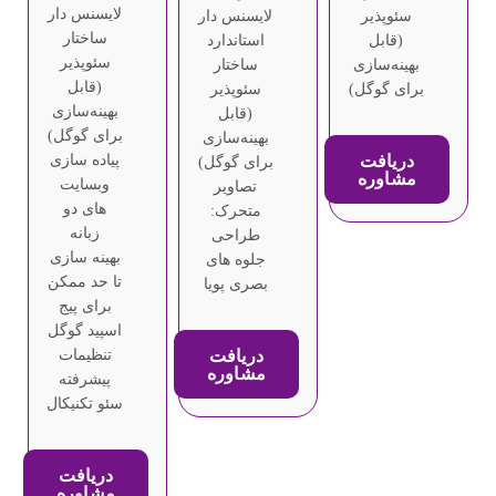
لایسنس دار
سئوپذیر
لایسنس دار
ساختار
(قابل
استاندارد
سئوپذیر
بهینه‌سازی
ساختار
(قابل
برای گوگل)
سئوپذیر
بهینه‌سازی
(قابل
برای گوگل)
بهینه‌سازی
دریافت
پیاده سازی
برای گوگل)
مشاوره
وبسایت
تصاویر
های دو
متحرک:
زبانه
طراحی
بهینه سازی
جلوه های
تا حد ممکن
بصری پویا
برای پیج
اسپید گوگل
دریافت
تنظیمات
مشاوره
پیشرفته
سئو تکنیکال
دریافت
مشاوره