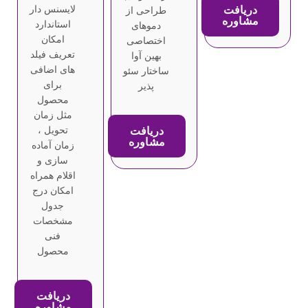
دریافت
لایسنس دار
طراحی از
مشاوره
استاندارد
دموهای
امکان
اختصاصی
تعریف فیلد
بهین آوا
های اضافی
ساختار سئو
برای
پذیر
محصول
مثل زمان
دریافت
تحویل ،
مشاوره
زمان آماده
سازی و
اقلام همراه
امکان درج
جدول
مشخصات
فنی
محصول
دریافت
مشاوره