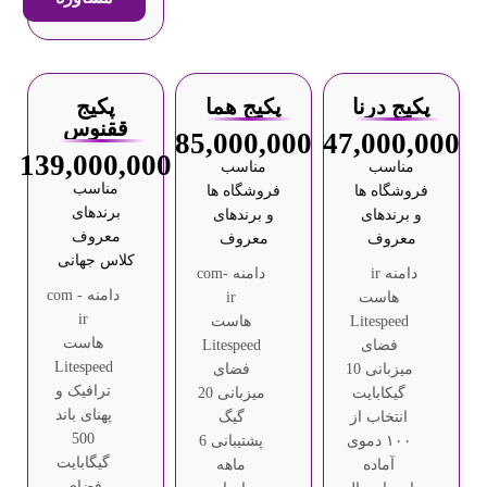
پکیج درنا
پکیج هما
پکیج
ققنوس
85,000,000
47,000,000
139,000,000
مناسب
مناسب
مناسب
فروشگاه ها
فروشگاه ها
برندهای
و برندهای
و برندهای
معروف
معروف
معروف
کلاس جهانی
دامنه ir
دامنه com-
دامنه com -
هاست
ir
ir
Litespeed
هاست
هاست
فضای
Litespeed
Litespeed
میزبانی 10
فضای
ترافیک و
گیکابایت
میزبانی 20
پهنای باند
انتخاب از
گیگ
500
۱۰۰ دموی
پشتیبانی 6
گیگابایت
آماده
ماهه
فضای