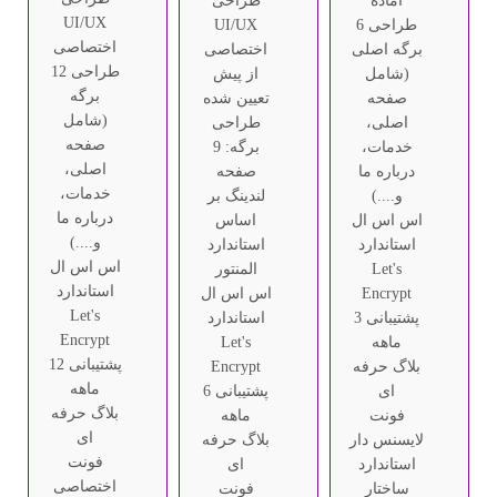
آماده
طراحی
UI/UX
طراحی 6
UI/UX
اختصاصی
برگه اصلی
اختصاصی
طراحی 12
(شامل
از پیش
برگه
صفحه
تعیین شده
(شامل
اصلی،
طراحی
صفحه
خدمات،
برگه: 9
اصلی،
درباره ما
صفحه
خدمات،
و....)
لندینگ بر
درباره ما
اس اس ال
اساس
و....)
استاندارد
استاندارد
اس اس ال
Let's
المنتور
استاندارد
Encrypt
اس اس ال
Let's
پشتیبانی 3
استاندارد
Encrypt
ماهه
Let's
پشتیبانی 12
بلاگ حرفه
Encrypt
ماهه
ای
پشتیبانی 6
بلاگ حرفه
فونت
ماهه
ای
لایسنس دار
بلاگ حرفه
فونت
استاندارد
ای
اختصاصی
ساختار
فونت