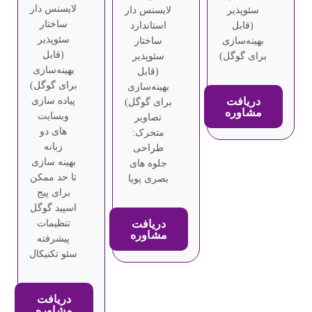
لایسنس دار
سئوپذیر
لایسنس دار
ساختار
(قابل
استاندارد
سئوپذیر
بهینه‌سازی
ساختار
(قابل
برای گوگل)
سئوپذیر
بهینه‌سازی
(قابل
برای گوگل)
بهینه‌سازی
دریافت
پیاده سازی
برای گوگل)
مشاوره
وبسایت
تصاویر
های دو
متحرک:
زبانه
طراحی
بهینه سازی
جلوه های
تا حد ممکن
بصری پویا
برای پیج
اسپید گوگل
دریافت
تنظیمات
مشاوره
پیشرفته
سئو تکنیکال
دریافت
مشاوره