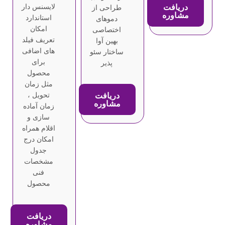
دریافت
لایسنس دار
طراحی از
مشاوره
استاندارد
دموهای
امکان
اختصاصی
تعریف فیلد
بهین آوا
های اضافی
ساختار سئو
برای
پذیر
محصول
مثل زمان
دریافت
تحویل ،
مشاوره
زمان آماده
سازی و
اقلام همراه
امکان درج
جدول
مشخصات
فنی
محصول
دریافت
مشاوره