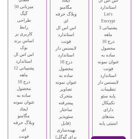
اس اس ال
ایجاد
میزبانی 50
استاندارد
مگامنو
گیگ
Let's
وبلاگ حرفه
طراحی
Encrypt
ای
رابط
پشتیبانی 3
اس اس ال
کاربری بر
ماهه
استاندارد
اساس برند
درج 10
فونت
بوک
محصول
لایسنس دار
اس اس ال
ساده به
استاندارد
استاندارد
عنوان نمونه
درج 10
پشتیبانی 12
فونت
محصول
ماهه
استاندارد
ساده به
درج 10
لایسنس دار
عنوان نمونه
محصول
تنظیمات
تصاویر
ساده به
پایه سئو
متحرک
عنوان نمونه
تکنیکال
پیشرفته
ایجاد
دارای
ساختار
مگامنو
متدهای
سئوپذیر
وبلاگ حرفه
امنیتی پایه
(قابل
ای
بهینه‌سازی
فونت
برای گوگل)