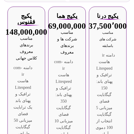
پکیج درنا
پکیج هما
پکیج
ققنوس
69,000,000
37,500٬000
148,000,000
مناسب
مناسب
مناسب
شرکت ها و
شرکت های
برندهای
برندهای
باسابقه
معروف
معروف
دامنه ir
کلاس جهانی
هاست
دامنه com-
دامنه com-
ir
Litespeed
ir
ترافیک و
هاست
هاست
پهنای باند:
Litespeed
Litespeed
150
ترافیک و
ترافیک و
گیگابایت
پهنای باند:
پهنای باند
فضای
350
یک ترابایت
میزبانی 5
گیگابایت
فضای
گیگابایت
فضای
میزبانی 50
انتخاب از
میزبانی 10
گیگابایت
100 دموی
گیگابایت
طراحی