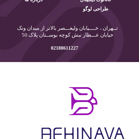
خدمات حرفه ای سئو سایت های متخصص زنان
طراحی لوگو
بیشتر بخوانید »
تــهران ، خــــیابان ولیعـــصر بالاتر از میدان ونک
خیابان عـــطار نبش کوچه بوســتان پلاک 50
02188611227