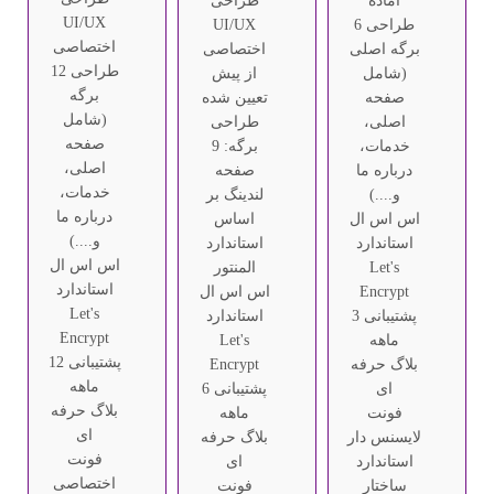
آماده
طراحی
UI/UX
طراحی 6
UI/UX
اختصاصی
برگه اصلی
اختصاصی
طراحی 12
(شامل
از پیش
برگه
صفحه
تعیین شده
(شامل
اصلی،
طراحی
صفحه
خدمات،
برگه: 9
اصلی،
درباره ما
صفحه
خدمات،
و....)
لندینگ بر
درباره ما
اس اس ال
اساس
و....)
استاندارد
استاندارد
اس اس ال
Let's
المنتور
استاندارد
Encrypt
اس اس ال
Let's
پشتیبانی 3
استاندارد
Encrypt
ماهه
Let's
پشتیبانی 12
بلاگ حرفه
Encrypt
ماهه
ای
پشتیبانی 6
بلاگ حرفه
فونت
ماهه
ای
لایسنس دار
بلاگ حرفه
فونت
استاندارد
ای
اختصاصی
ساختار
فونت