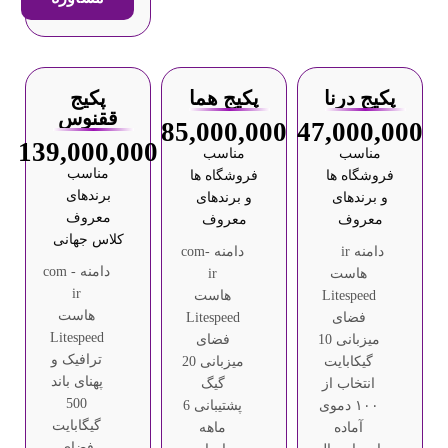
پکیج درنا
پکیج هما
پکیج
ققنوس
85,000,000
47,000,000
139,000,000
مناسب
مناسب
مناسب
فروشگاه ها
فروشگاه ها
برندهای
و برندهای
و برندهای
معروف
معروف
معروف
کلاس جهانی
دامنه ir
دامنه com-
دامنه com -
هاست
ir
ir
Litespeed
هاست
هاست
فضای
Litespeed
Litespeed
میزبانی 10
فضای
ترافیک و
گیکابایت
میزبانی 20
پهنای باند
انتخاب از
گیگ
500
۱۰۰ دموی
پشتیبانی 6
گیگابایت
آماده
ماهه
فضای