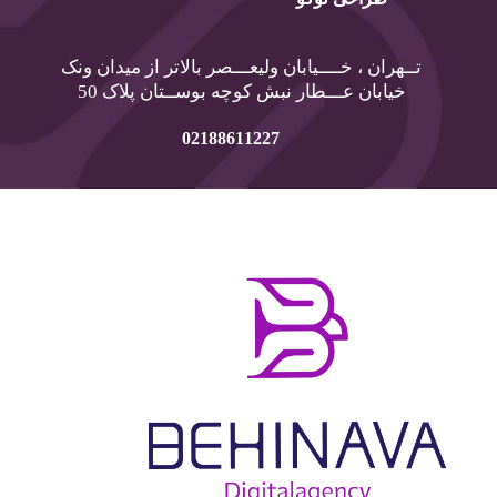
تــهران ، خــــیابان ولیعـــصر بالاتر از میدان ونک
خیابان عـــطار نبش کوچه بوســتان پلاک 50
02188611227