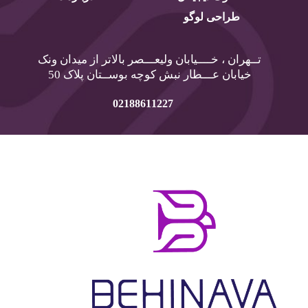
طراحی لوگو
تــهران ، خــــیابان ولیعـــصر بالاتر از میدان ونک
خیابان عـــطار نبش کوچه بوســتان پلاک 50
02188611227