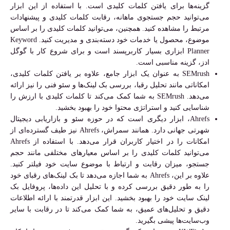
گزینه‌ها برای یافتن کلمات کلیدی است. با استفاده از این ابزار
می‌توانید حجم جستجوی ماهانه، رقابت کلمات کلیدی و پیشنهادات
مرتبط را مشاهده کنید. همچنین، می‌توانید کلمات کلیدی را بر اساس
موضوع، محصول یا خدمات خود دسته‌بندی و مدیریت کنید. Keyword
Planner ابزاری بسیار کاربرپسند است و برای شروع کار با گوگل
ادز، گزینه مناسبی است.
SEMrush به عنوان یک ابزار جامع، علاوه بر یافتن کلمات کلیدی،
امکاناتی مانند تحلیل رقبا، بررسی بک لینک‌ها و سئو فنی را نیز ارائه
می‌دهد. SEMrush به شما کمک می‌کند تا کلمات کلیدی با ارزش را
شناسایی کنید و استراتژی محتوا خود را بهبود بخشید.
Ahrefs، ابزار دیگری است که در حوزه سئو و بازاریابی دیجیتال
شهرتی جهانی دارد. همانند سمراش، Ahrefs نیز طیف گسترده‌ای از
امکانات را در اختیار کاربران قرار می‌دهد. با استفاده از Ahrefs
می‌توانید کلمات کلیدی را بر اساس معیارهای مختلفی مانند حجم
جستجو، میزان رقابت و ارتباط با موضوع سایت خود فیلتر کنید.
علاوه بر این، Ahrefs به شما اجازه می‌دهد تا بک لینک‌های رقبای خود
را به طور دقیق بررسی کرده و با تحلیل این داده‌ها، پروفایل بک
لینک سایت خود را بهبود بخشید. این ابزار قدرتمند با ارائه اطلاعات
دقیق و تحلیل‌های عمیق، به شما کمک می‌کند تا در رقابت با سایر
وب‌سایت‌ها پیشی بگیرید.