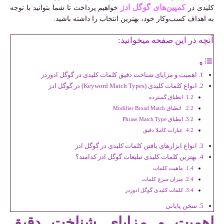
کمپین‌های گوگل ادز
کلیدی در
خواهیم پرداخت تا شما بتوانید با توجه
به اهداف کسب‌وکار خود، بهترین انتخاب را داشته باشید.
آنچه در این صفحه میخوانید:
اهمیت و مزایای شناخت دقیق کلمات کلیدی در گوگل ادوردز
انواع کلمات کلیدی (Keyword Match Types) در گوگل ادز
انطباق گسترده
انطباق Modifier Broad Match
انطباق Phrase Match Type
عبارات کاملا دقیق
انواع ابزارهای یافتن کلمات کلیدی در گوگل ادز
بهترین کلمات کلیدی تبلیغات گوگل ادز کدامند؟
ماهیت کلمات
میزان سرچ کلمات
کلمات کلیدی گوگل ادوردز
سخن پایانی
اهمیت و مزایای شناخت دقیق