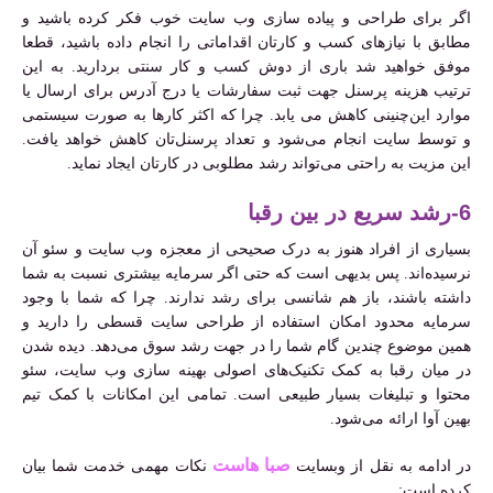
اگر برای طراحی و پیاده سازی وب سایت خوب فکر کرده باشید و
مطابق با نیازهای کسب و کارتان اقداماتی را انجام داده باشید، قطعا
موفق خواهید شد باری از دوش کسب و کار سنتی بردارید. به این
ترتیب هزینه پرسنل جهت ثبت سفارشات یا درج آدرس برای ارسال یا
موارد این‌چنینی کاهش می یابد. چرا که اکثر کارها به صورت سیستمی
و توسط سایت انجام می‌شود و تعداد پرسنل‌تان کاهش خواهد یافت.
این مزیت به راحتی می‌تواند رشد مطلوبی در کارتان ایجاد نماید.
6-رشد سریع در بین رقبا
بسیاری از افراد هنوز به درک صحیحی از معجزه وب سایت و سئو آن
نرسیده‌اند. پس بدیهی است که حتی اگر سرمایه بیشتری نسبت به شما
داشته باشند، باز هم شانسی برای رشد ندارند. چرا که‌ شما با وجود
سرمایه محدود امکان استفاده از طراحی سایت قسطی را دارید و
همین موضوع چندین گام شما را در جهت رشد سوق می‌دهد. دیده شدن
در میان رقبا به کمک تکنیک‌های اصولی بهینه سازی وب سایت، سئو
محتوا و تبلیغات بسیار طبیعی است. تمامی این امکانات با کمک تیم
بهین آوا ارائه می‌شود.
صبا هاست
در ادامه به نقل از وبسایت
نکات مهمی خدمت شما بیان
کرده است: