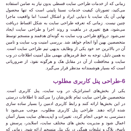
زمانی که از خدمات طراحی سایت قسطی بدون نیاز به ضامن استفاده
می‌کنید، تصورتان کیفیت خدمات نسبتا پایینی است که تنها محصول
نهایی آن یک سایت با دنیایی ایراد و اشکال است! اما واقعیت ماجرا
چنین نیست. زمانی که تعرفه طراحی سایت به شکل اقساط دریافت
می‌شود، هیچ تغییری در ماهیت و روند اجرا و طراحی سایت ایجاد
نمی‌شود. درواقع طراحی وب سایت به گونه‌ای هدفمند و منسجم توسط
متخصصین بهین آوا انجام خواهد شد. بررسی امنیت وب سایت و تامین
آن در بالاترین حد خود یکی از وظایف بدیهی تیم طراحی سایت است.
به همین دلیل، توجه به خط قرمزهای مهمی مثل امنیت اطلاعات در وب
سایت و محافظت از آن در مقابل هک و هرگونه نفوذ، از ضروریاتی
است که بسیار هوشمندانه مدنظر قرار می‌گیرد.
6-طراحی پنل کاربری مطلوب
یکی از بخش‌های استراتژیک در وب سایت، پنل کاربری است.
متخصصین طراحی سایت تمام تلاش‌شان را می‌کنند تا اطلاعات درستی
در این بخش‌ها ارائه کنند و رابط کاربری ادمین را بسیار ساده سازی
شده ارائه دهند. طراحی پنل کاربری مطلوب، موجب می‌شود تا
دسترسی به خوبی انجام گردد، تغییرات و آپدیت‌های سایت بسیار آسان
اعمال شود و مدیریت بخش‌ های مختلف سایت، اسلایدر، پرسش و
پاسخ، بلاگ و تبلیغات همگی در یک پنل منسجم ارائه شود. زمانی که