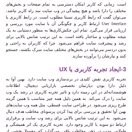
است. زمانی که کاربر امکان دسترسی به تمام صفحات و بخش‌های
مختلف را دارا باشد و هیچ پیچیدگی در وب سایت سد راه کاربر نباشد،
می‌توان گفت که رابط کاربری نسبتا مطلوب است. در رابط کاربری یا
User Interface ارتباط کاربر و چگونگی آن با سایت مورد بررسی و
ارزیابی قرار می‌گیرد. تمام این چکش‌کاری‌ها به منظور دستیابی به یک
نتیجه مطلوب و ساختار یافته است. به این ترتیب شانس بالایی برای
رشد و پیشرفت سایت فراهم می‌شود. چرا که کاربران به راحتی و
بدون دردسر می‌توانند در بخش‌های مختلف سایت سرک بکشند، جستجو
کنند و نیازشان را برآورده سازند.
3-ایجاد تجربه کاربری یا UX
تجربه کاربری نقش کلیدی در برندسازی وب سایت دارد. بهین آوا به
دلیل دارا بودن دپارتمان تخصصی بازاریابی دیجیتال، اطلاعات
هوشمندانه‌ای در این زمینه دارد و تاثیر تجربه کاربری در رشد یک وب
سایت را درک می‌کند. به همین دلیل همه چیز متناسب با همین گزینه
طرح ریزی می‌شود. در طراحی سایت قسطی، مثل همه وب سایت‌های
بهین آوا تحقیق و بررسی برای پیدا کردن پرسونای مخاطب هدف دنبال
می‌شود. به این ترتیب شانس بالایی برای رشد وب سایت و برقراری
ارتباط دو سویه با کاربر وجود دارد. تجربه کاربری یک اثر همیشگی و
طولانی مدت در ذهن مخاطب باقی می‌گذارد که معمولا بخشی از