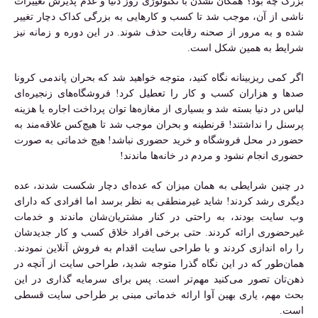
بزرگ چه بود؟ همگان نشدن با تکنولوژی روز دنیا و عدم پذیرش تغییرات
ناشی از آن، موجب شد تا کسب و کارهایی به بزرگی کداک دچار تغییر
شده و به مرور از صحنه رقابت حذف شوند. در این دوره و زمانه نیز
شرایط به همین شکل است.
اگر کمی ریزبینانه نگاه کنید، متوجه خواهید شد که بحران پاندمی کرونا
صدها و هزاران کسب و کار را تعطیل کرد! فروشگاه‌های زنجیره‌ای
لباس در دنیا بسته شد و بسیاری از مغازه‌ها توان پرداخت اجاره یا هزینه
پرسنل را نداشتند! قرنطینه و بحران موجب شد تا هیچ‌کس علاقه‌مند به
حضور در محل فروشگاه و خرید حضوری نباشد! هیچ خدماتی به صورت
حضوری انجام نشود و مردم در خانه‌ها ماندند!
در چنین شرایطی به همان میزان که عده‌ای دچار شکست شدند، عده
دیگری رشد کردند! شاید غیرمنطقی به نظر برسد اما افرادی که دارای
وب سایت بودند، به راحتی در کنار مشتریان‌شان ماندند و خدمات
غیرحضوری ارائه کردند. حتی برخی افراد خلاق کسب و کار جدیدشان
را راه اندازی کردند و با طراحی سایت اقدام به فروش آنلاین نمودند.
همان‌طور که در این نگاه گذرا متوجه شدید، طراحی سایت از آنچه در
ذهن‌تان تصور می‌کنید مهم‌تر است. پس برای سرمایه گذاری در این
بحث مهم، یاری بهین آوا ارائه خدماتی مبنی بر طراحی سایت قسطی
است.