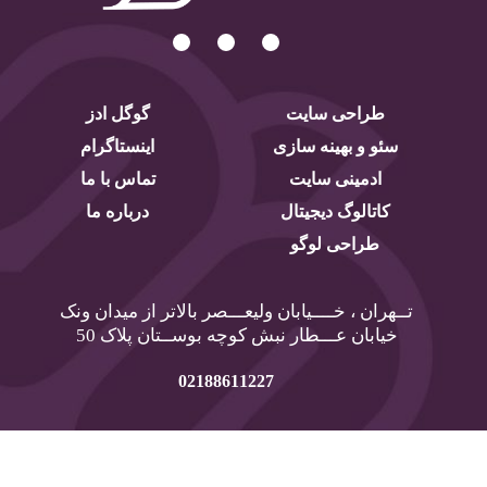
طراحی سایت
گوگل ادز
سئو و بهینه سازی
اینستاگرام
ادمینی سایت
تماس با ما
کاتالوگ دیجیتال
درباره ما
طراحی لوگو
تــهران ، خــــیابان ولیعـــصر بالاتر از میدان ونک
خیابان عـــطار نبش کوچه بوســتان پلاک 50
02188611227