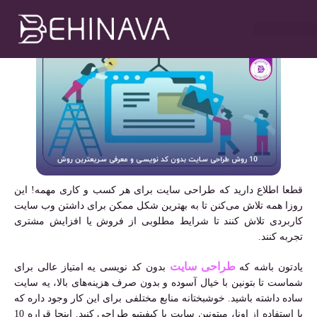
سریعترین روش
مهدی سلطانی
اردیبهشت ۱۲, ۱۴۰۳
۲:۰۰ ب٫ظ
خدمات طراحی سایت
تبلیغات در تلگرام
خدمات سوشیال
خدمات گوگل ادز
خدمات سئو سایت
قطعا اطلاع دارید که طراحی سایت برای هر کسب و کاری مهمه! این
روزا همه تلاش می‌کنن تا به بهترین شکل ممکن برای داشتن وب سایت
کاربردی تلاش کنند تا شرایط مطلوبی از فروش یا افزایش مشتری
تجربه کنند.
طراحی سایت
یادتون باشه که
بدون کد نویسی یه امتیاز عالی برای
شماست تا بتونین با خیال آسوده و بدون صرف هزینه‌های بالا، یه سایت
ساده داشته باشید. خوشبختانه منابع مختلفی برای این کار وجود داره که
با استفاده از اونا، میتونین سایت با کیفیتیو طراحی کنید. اینجا قراره 10