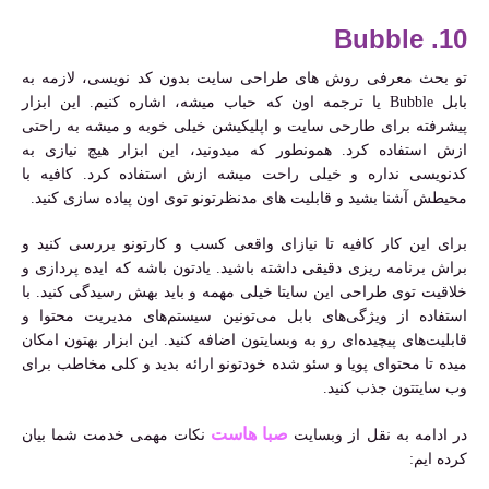
10. Bubble
تو بحث معرفی روش های طراحی سایت بدون کد نویسی، لازمه به
بابل Bubble یا ترجمه اون که حباب میشه، اشاره کنیم. این ابزار
پیشرفته برای طارحی سایت و اپلیکیشن خیلی خوبه و میشه به راحتی
ازش استفاده کرد. همونطور که میدونید، این ابزار هیچ نیازی به
کدنویسی نداره و خیلی راحت میشه ازش استفاده کرد. کافیه با
محیطش آشنا بشید و قابلیت های مدنظرتونو توی اون پیاده سازی کنید.
برای این کار کافیه تا نیازای واقعی کسب و کارتونو بررسی کنید و
براش برنامه ریزی دقیقی داشته باشید. یادتون باشه که ایده پردازی و
خلاقیت توی طراحی این سایتا خیلی مهمه و باید بهش رسیدگی کنید. با
استفاده از ویژگی‌های بابل می‌تونین سیستم‌های مدیریت محتوا و
قابلیت‌های پیچیده‌ای رو به وبسایتون اضافه کنید. این ابزار بهتون امکان
میده تا محتوای پویا و سئو شده خودتونو ارائه بدید و کلی مخاطب برای
وب سایتتون جذب کنید.
صبا هاست
در ادامه به نقل از وبسایت
نکات مهمی خدمت شما بیان
کرده ایم: