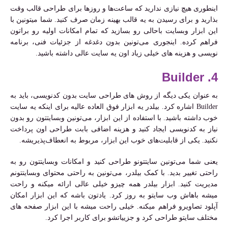
اینطوری هیچ نیازی ندارید که ساعت‌ها و روزها برای طراحی قالب وقت
بذارید و برای رسیدن به یه قالب بهینه زمان صرف کنید. شما میتونین با
این ابزار وبسایت باحالی رو بسازید که تمام امکانات اولیه رو براتون
فراهم کرده. اینجوری می‌تونین بدون دغدغه از جزئیات فنی، برنامه
نویسی و هزینه های خیلی زیاد اون یه سایت عالی داشته باشید.
4. Builder
به عنوان یکی دیگه از روش های طراحی سایت بدون کدنویسی، باید به
Builder اشاره کرد. بیلدر یه ابزار فوق العاده عالیه برای اینکه یه سایت
خوب داشته باشید. با استفاده از این ابزار، می‌تونین وبسایتتون رو بدون
نیاز به کدنویسی ایجاد کنید و هزینه اضافی بابت طراحی اون پرداخت
نکنید. یکی از قابلیت‌های خوب این ابزار، مربوط به انعطاف‌پذیریشه.
یعنی شما می‌تونین سایتتونو طراحی کنید و امکانات وبسایتتون رو به
راحتی تغییر بدید. با کمک بیلدر، می‌تونین به راحتی محتوای وبسایتتونم
مدیریت کنید. ابزار بیلدر همه چیزو خیلی عالی ارائه میکنه و راحت
میشه باهاش وب سایتو به روز کرد. یادتون باشه که این ابزار امکان
آپلود تصاویرو فراهم میکنه. خیلی راحت میشه با این ابزار صفحه های
مختلف سایتو طراحی کرد و جزییاتشو برای کاربر اجرا کرد.