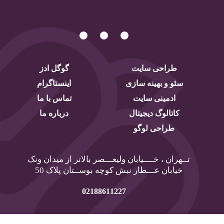
طراحی سایت
گوگل ادز
سئو و بهینه سازی
اینستاگرام
ادمینی سایت
تماس با ما
کاتالوگ دیجیتال
درباره ما
طراحی لوگو
تــهران ، خــــیابان ولیعـــصر بالاتر از میدان ونک
خیابان عـــطار نبش کوچه بوســتان پلاک 50
02188611227