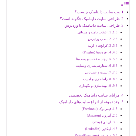
وب سایت داینامیک چیست؟
طراحی سایت داینامیک چگونه است؟
طراحی سایت داینامیک با وردپرس
1. انتخاب دامنه و میزبانی
2. نصب وردپرس
3. کرانچ‌های اولیه
4. افزونه‌ها (Plugins)
5. ایجاد صفحات و پست‌ها
6. سفارشی‌سازی وبسایت
7. تست و عیب‌یابی
8. راه‌اندازی و امنیت
9. بهینه‌سازی و نگهداری
مزایای سایت داینامیک تخصصی
چند نمونه از انواع سایت‌های داینامیک
فیس‌بوک (Facebook)
آمازون (Amazon)
ای‌بای (eBay)
لینکدین (LinkedIn)
وردپرس (WordPress.com)