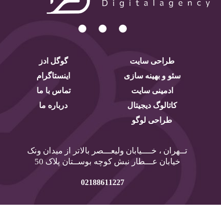
طراحی سایت
گوگل ادز
سئو و بهینه سازی
اینستاگرام
ادمینی سایت
تماس با ما
کاتالوگ دیجیتال
درباره ما
طراحی لوگو
تــهران ، خــــیابان ولیعـــصر بالاتر از میدان ونک
خیابان عـــطار نبش کوچه بوســتان پلاک 50
02188611227