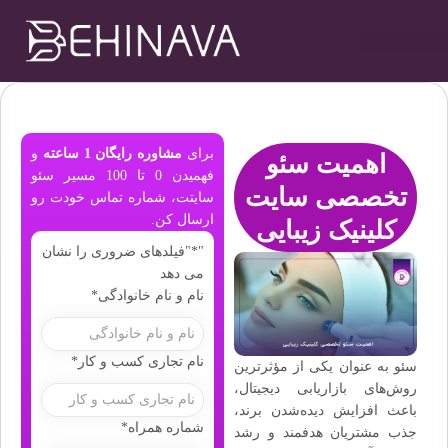
خدمات طراحی سایت
تبلیغات در تلگرام
خدمات سوشیال
خدمات گوگل ادز
خدمات سئو سایت
برای
مشاوره رایگان 1 ساعته
و
اهمیت سئو
فهمیدن 0 تا 100 مسیر سئو
تخصصی سایت
سایتت، شماره تماس خودت رو
ارسال کن.
کلینیک زیبایی
"
*
"فیلدهای ضروری را نشان
می دهد
نام و نام خانوادگی
*
نام تجاری کسب و کار
*
سئو به عنوان یکی از مؤثرترین
روش‌های بازاریابی دیجیتال،
باعث افزایش دیده‌شدن برند،
شماره همراه
*
جذب مشتریان هدفمند و رشد