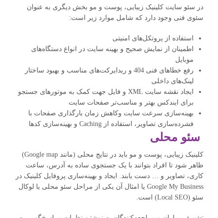
در سئو سایت کلینیک زیبایی، پوست و مو بخش دیگری به عنوان
سئوی فنی وجود دارد که شامل موارد زیر است:
استفاده از پروتکل‌های امنیتی
اطمینان از نمایش صحیح و بهینه سایت در انواع دستگاه‌های
موبایل
رفع خطاهای فنی 404 و ریدایرکت‌های مناسب و بهبود ساختار
لینک‌های داخلی
ایجاد نقشه سایت XML و فایل جهت کمک به موتورهای جستجو
برای ایندکس بهتر و مناسب‌تر صفحات سایت
بهینه‌سازی سرعت سایت وکاهش زمان بارگذاری صفحات با
فشرده‌سازی تصاویر، استفاده از Caching و بهینه‌سازی کدها
سئو محلی
کلینیک زیبایی، پوست و مو باید در نتایج محلی (مانند Google map)
ظاهر ‌شود تا افراد بتوانند با یک جستجوی ساده به آدرس، ساعت
کاری، تصاویر و … دست یابند. ایجاد و بهینه‌سازی پروفایل کلینیک در
Google My Business یا امثال آن یکی از مراحل سئو محلی یا لوکال
سئو (Local SEO) است.
تشویق بیماران و مراجعه‌کنندگان به نوشتن نظرات و پاسخگویی به