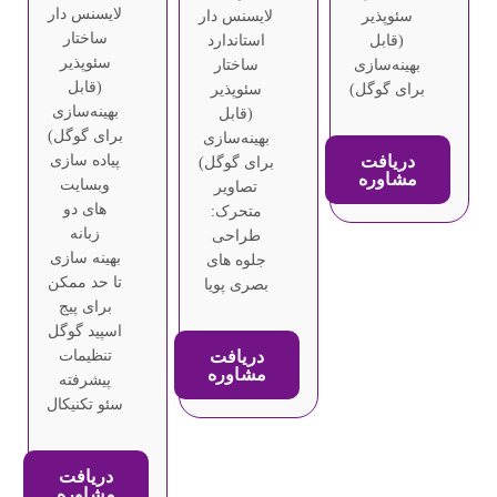
لایسنس دار
سئوپذیر
لایسنس دار
ساختار
(قابل
استاندارد
سئوپذیر
بهینه‌سازی
ساختار
(قابل
برای گوگل)
سئوپذیر
بهینه‌سازی
(قابل
برای گوگل)
بهینه‌سازی
دریافت
پیاده سازی
برای گوگل)
مشاوره
وبسایت
تصاویر
های دو
متحرک:
زبانه
طراحی
بهینه سازی
جلوه های
تا حد ممکن
بصری پویا
برای پیج
اسپید گوگل
دریافت
تنظیمات
مشاوره
پیشرفته
سئو تکنیکال
دریافت
مشاوره