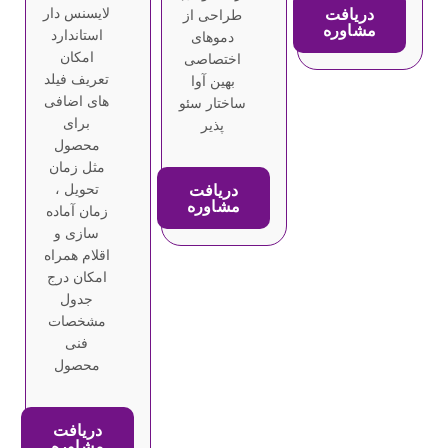
دریافت
لایسنس دار
طراحی از
مشاوره
استاندارد
دموهای
امکان
اختصاصی
تعریف فیلد
بهین آوا
های اضافی
ساختار سئو
برای
پذیر
محصول
مثل زمان
دریافت
تحویل ،
مشاوره
زمان آماده
سازی و
اقلام همراه
امکان درج
جدول
مشخصات
فنی
محصول
دریافت
مشاوره