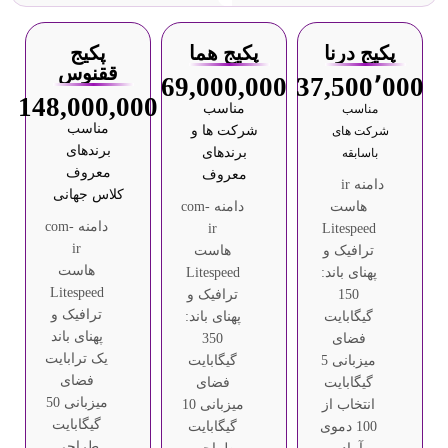
پکیج درنا
پکیج هما
پکیج
ققنوس
69,000,000
37,500٬000
148,000,000
مناسب
مناسب
مناسب
شرکت ها و
شرکت های
برندهای
برندهای
باسابقه
معروف
معروف
دامنه ir
کلاس جهانی
هاست
دامنه com-
دامنه com-
ir
Litespeed
ir
ترافیک و
هاست
هاست
پهنای باند:
Litespeed
Litespeed
150
ترافیک و
ترافیک و
گیگابایت
پهنای باند:
پهنای باند
فضای
350
یک ترابایت
میزبانی 5
گیگابایت
فضای
گیگابایت
فضای
میزبانی 50
انتخاب از
میزبانی 10
گیگابایت
100 دموی
گیگابایت
طراحی