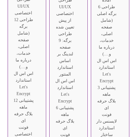
آماده
طراحی
UI/UX
طراحی 6
UI/UX
اختصاصی
برگه اصلی
اختصاصی
طراحی 12
(شامل
از پیش
برگه
صفحه
تعیین شده
(شامل
اصلی،
طراحی
صفحه
خدمات،
برگه: 9
اصلی،
درباره ما
صفحه
خدمات،
و....)
لندینگ بر
درباره ما
اس اس ال
اساس
و....)
استاندارد
استاندارد
اس اس ال
Let's
المنتور
استاندارد
Encrypt
اس اس ال
Let's
پشتیبانی 3
استاندارد
Encrypt
ماهه
Let's
پشتیبانی 12
بلاگ حرفه
Encrypt
ماهه
ای
پشتیبانی 6
بلاگ حرفه
فونت
ماهه
ای
لایسنس دار
بلاگ حرفه
فونت
استاندارد
ای
اختصاصی
ساختار
فونت