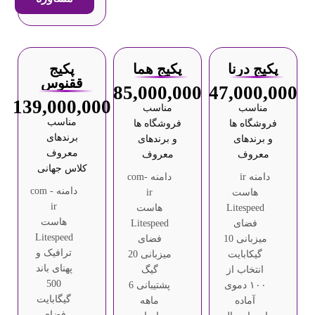
پکیج درنا
پکیج هما
پکیج
ققنوس
85,000,000
47,000,000
139,000,000
مناسب
مناسب
مناسب
فروشگاه ها
فروشگاه ها
برندهای
و برندهای
و برندهای
معروف
معروف
معروف
کلاس جهانی
دامنه ir
دامنه com-
دامنه com -
هاست
ir
ir
Litespeed
هاست
هاست
فضای
Litespeed
Litespeed
میزبانی 10
فضای
ترافیک و
گیکابایت
میزبانی 20
پهنای باند
انتخاب از
گیگ
500
۱۰۰ دموی
پشتیبانی 6
گیگابایت
آماده
ماهه
فضای