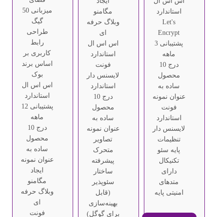
اس اس ال
ایجاد
میزبانی 50
استاندارد
مگامنو
گیگ
Let's
وبلاگ حرفه
طراحی
Encrypt
ای
رابط
پشتیبانی 3
اس اس ال
کاربری بر
ماهه
استاندارد
اساس برند
درج 10
فونت
بوک
محصول
لایسنس دار
اس اس ال
ساده به
استاندارد
استاندارد
عنوان نمونه
درج 10
پشتیبانی 12
فونت
محصول
ماهه
استاندارد
ساده به
درج 10
لایسنس دار
عنوان نمونه
محصول
تنظیمات
تصاویر
ساده به
پایه سئو
متحرک
عنوان نمونه
تکنیکال
پیشرفته
ایجاد
دارای
ساختار
مگامنو
متدهای
سئوپذیر
وبلاگ حرفه
امنیتی پایه
(قابل
ای
بهینه‌سازی
فونت
برای گوگل)