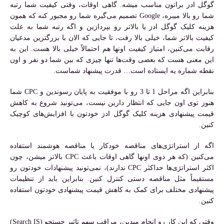
گوگل ادز براتون مناسب میشه. گاهی اوقات، وقتی کیفیت شما رتبه
شما رو بالا میبره، Google تصمیم می‌گیره شما رو مجبور کنه که همون
هزینه کلیک گوگل ادز یا بالاتر رو بپردازین و اگه رتبه شما به علت
کیفیت بالاتر شما، خیلی بالا رفت، تا جایی که الان با بزرگترین مدعیان
رقابت می‌کنین، امتیاز کیفیت اونها هم احتمالاً خیلی بالا هست. این به
این معنی هست که بعضی وقت‌ها تنها چیزی که بین شما دو نفر و اون
نقطه شماره یه ایستاده است… قدرت پیشنهاد شماست.
بنابراین اگه مراحل 1 تا 3 رو با موفقیت به پایان رسوندین و CPC شما
هنوز توی اون جایی که انتظار دارین نیست، می‌تونید شروع به کاهش
قیمت پیشنهادی هزینه کلیک گوگل ادز خودتون با افزایش‌های کوچیک
کنین.
اگه از استراتژی‌های مناقصه خودکار یا مناقصه هوشمند استفاده
می‌کنین (که هر دوی اونها گاهی اوقات باعث CPC بالاتر میشن، چون
اکثر استراتژی‌ها حداکثر CPC ندارند)، نمی‌تونید پیشنهادات خودتون رو
مستقیماً مثل مناقصه دستی کنترل کنین. بنابراین باید از تنظیمات
پیشنهادی مختلف برای کمک به کاهش قیمت پیشنهادی خودتون استفاده
کنین.
وقتی که این کار رو انجام میدین، مراقب سهم تاثیر جستجو (Search IS)