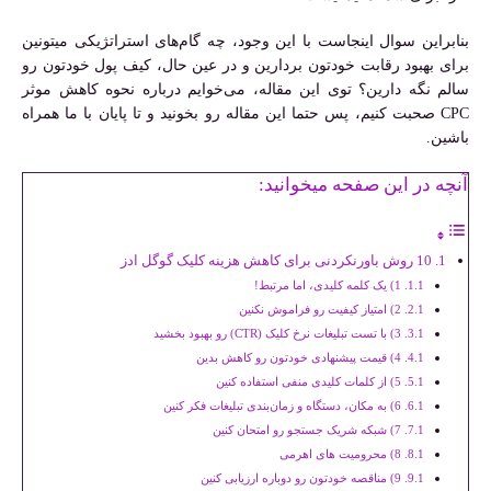
بنابراین سوال اینجاست با این وجود، چه گام‌های استراتژیکی میتونین
برای بهبود رقابت خودتون بردارین و در عین حال، کیف پول خودتون رو
سالم نگه دارین؟ توی این مقاله، می‌خوایم درباره نحوه کاهش موثر
CPC صحبت کنیم، پس حتما این مقاله رو بخونید و تا پایان با ما همراه
باشین.
آنچه در این صفحه میخوانید:
10 روش باورنکردنی برای کاهش هزینه کلیک گوگل ادز
1) یک کلمه کلیدی، اما مرتبط!
2) امتیاز کیفیت رو فراموش نکنین
3) با تست تبلیغات نرخ کلیک (CTR) رو بهبود بخشید
4) قیمت پیشنهادی خودتون رو کاهش بدین
5) از کلمات کلیدی منفی استفاده کنین
6) به مکان، دستگاه و زمان‌بندی تبلیغات فکر کنین
7) شبکه شریک جستجو رو امتحان کنین
8) محرومیت های اهرمی
9) مناقصه خودتون رو دوباره ارزیابی کنین