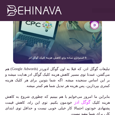
دهیم؟
مهدی سلطانی
خرداد ۲۲, ۱۴۰۳
۲:۰۰ ب٫ظ
خدمات طراحی سایت
تبلیغات در تلگرام
خدمات سوشیال
خدمات گوگل ادز
خدمات سئو سایت
تبلیغات گوگل ادز، که قبلا به اون گوگل ادوردز (Google Adwords) هم
می‌گفتن، عمدتا توی مسیر کاهش هزینه کلیک گوگل ادز هدایت میشه و
بر این اساس سنجیده میشه. اگه شما بتونین برای هر کلیک هزینه
کمتری بپردازین، پس هزینه هر تبدیل شما هم کمتر میشه.
بنابراین ما امروز می‌خوایم با هم ببینیم که چطوری شروع به کاهش
گوگل ادز
هزینه کلیک
خودمون بکنیم. توی این راه، کاهش قیمت
پشنهادی خودتون احتمالا کار خیلی خوبی نیست و حداقل توی ابتدای
کار، برای شما مفید نیست.