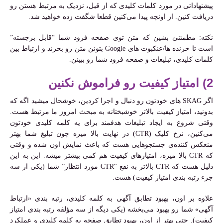
پیشنهاداتی در مورد کلمات کلیدی که از قبل، نزدیک به مرتبط هستن رو
دریافت کنین. از اونچه پیدا می‌کنین قطعا شگفت زده خواهید شد.
نکته: مطمئنئ بشین که متن توی صفحه فرود شما “قابل برجسته”
است تا خزنده ها/عنکبوت های Google بتونن متن رو بخزند و ارتباط بین
کلمات کلیدی، تبلیغات و صفحه فرود شما رو ببینن.
2) امتیاز کیفیت رو فراموش نکنین
اگر SKAG های خودتون رو دنبال و اجرا کردین، خوشحال میشید اگه که
بدونید، امتیاز کیفیت بالاتر خوشبختانه به مبحث امروز ما مرتبط هست.
وقتی شروع به ایجاد تبلیغات هدفمند برای یه کلمه کلیدی خودتون
می‌کنین، نرخ کلیک (CTR) در نهایت بالا میره چون تبلیغ شما بهتر
منعکس کننده‌ی جستجوهایی هست که باعث نمایش اون شده و وقتی
که CTR بالا میره، امتیازهای کیفیت هم کمی بیشتر میشه. این به این
دلیل هست که CTR بالاتر به نفع “CTR مورد انتظار” شما (یکی از سه
جزء رتبه بندی امتیاز کیفیت) هست.
علاوه بر اون، بهبود تطابق آگهی به کلمه کلیدی، رتبه بندی «ارتباط
آگهی» شما رو بهبود می‌بخشه (یکی دیگه از سه مؤلفه رتبه بندی امتیاز
کیفیت). حتی بهتر از اون، بهبود تطابق صفحه به کلمه کلیدی و عملکرد