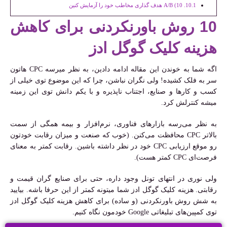
10) A/B هدف گذاری مخاطب خود را آزمایش کنین
10 روش باورنکردنی برای کاهش
هزینه کلیک گوگل ادز
اگه شما به خوندن این مقاله ادامه دادین، به نظر میرسه CPC هاتون
سر به فلک کشیده! ولی نگران نباشن، چرا که این موضوع توی خیلی از
کسب و کارها و صنایع، اجتناب ناپذیره و با یکم دانش توی این زمینه
میشه کنترلش کرد.
به نظر می‌رسه بازارهای فناوری، نرم‌افزار و بیمه همگی از سمت
بالاتر CPC محافظت می‌کنن. (خوب که صنعت و میزان رقابت خودتون
رو موقع ارزیابی CPC خود در نظر داشته باشین. رقابت کمتر به معنای
فرصت‌ای CPC کمتر هست).
ولی نوری در انتهای تونل وجود داره، حتی برای صنایع گران قیمت و
رقابتی. هزینه کلیک گوگل ادز شما میتونه کمتر از این حرفا باشه. بیایید
به شش روش باورنکردنی (و ساده) برای کاهش هزینه کلیک گوگل ادز
توی کمپین‌های تبلیغاتی Google خودمون نگاه کنیم.