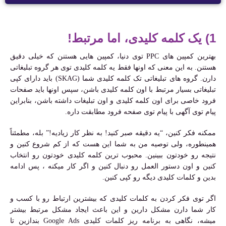
1) یک کلمه کلیدی، اما مرتبط!
بهترین کمپین های PPC توی دنیا، کمپین هایی هستنن که خیلی دقیق
هستنن. به این معنی که اونها فقط یه کلمه کلیدی توی هر گروه تبلیغاتی
دارن. گروه های تبلیغاتی تک کلمه کلیدی شما (SKAG) باید دارای کپی
تبلیغاتی بسیار مرتبط با اون کلمه کلیدی باشن، سپس اونها باید صفحات
فرود خاصی برای اون کلمه کلیدی و اون تبلیغات داشته باشن، بنابراین
پیام توی آگهی با پیام توی صفحه فرود مطابقت داره.
ممکنه فکر کنین، “یه دقیقه صبر کنید! به نظر کار زیادیه!” بله، مطمئناً
همینطوره، ولی توصیه من به شما این هست که از کم شروع کنین و
نتیجه رو خودتون ببینین. محبوب ترین کلمه کلیدی خودتون رو انتخاب
کنین و اون دستور العمل رو دنبال کنین و اگر کار میکنه ، پس ادامه
بدین و کلمات کلیدی دیگه رو کپی کنین.
اگر توی فکر کردن به کلمات کلیدی که بیشترین ارتباط رو با کسب و
کار شما دارن مشکل دارین و این باعث ایجاد مشکل مرتبط بیشتر
میشه، نگاهی به برنامه ریز کلمات کلیدی Google Ads بندازین تا