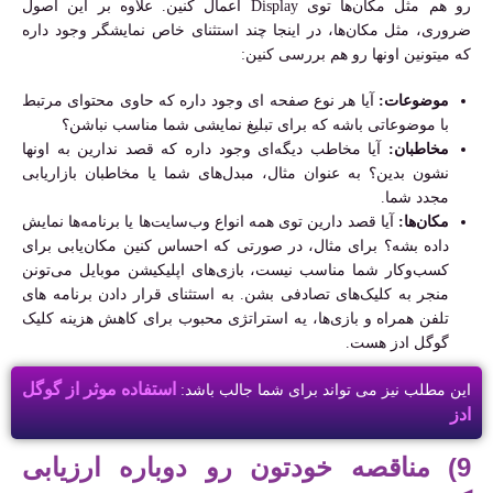
رو هم مثل مکان‌ها توی Display اعمال کنین. علاوه بر این اصول
ضروری، مثل مکان‌ها، در اینجا چند استثنای خاص نمایشگر وجود داره
که میتونین اونها رو هم بررسی کنین:
موضوعات:
آیا هر نوع صفحه ای وجود داره که حاوی محتوای مرتبط
با موضوعاتی باشه که برای تبلیغ نمایشی شما مناسب نباشن؟
مخاطبان:
آیا مخاطب دیگه‌ای وجود داره که قصد ندارین به اونها
نشون بدین؟ به عنوان مثال، مبدل‌های شما یا مخاطبان بازاریابی
مجدد شما.
مکان‌ها:
آیا قصد دارین توی همه انواع وب‌سایت‌ها یا برنامه‌ها نمایش
داده بشه؟ برای مثال، در صورتی که احساس کنین مکان‌یابی برای
کسب‌وکار شما مناسب نیست، بازی‌های اپلیکیشن موبایل می‌تونن
منجر به کلیک‌های تصادفی بشن. به استثنای قرار دادن برنامه های
تلفن همراه و بازی‌ها، یه استراتژی محبوب برای کاهش هزینه کلیک
گوگل ادز هست.
استفاده موثر از گوگل
این مطلب نیز می تواند برای شما جالب باشد:
ادز
9) مناقصه خودتون رو دوباره ارزیابی