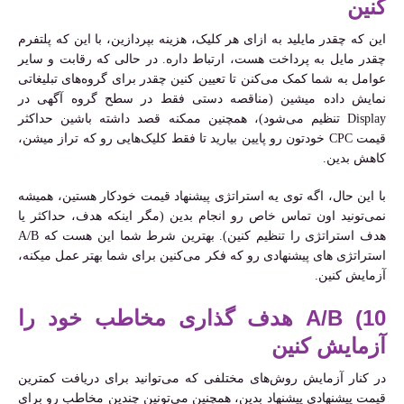
کنین
این که چقدر مایلید به ازای هر کلیک، هزینه بپردازین، با این که پلتفرم
چقدر مایل به پرداخت هست، ارتباط داره. در حالی که رقابت و سایر
عوامل به شما کمک می‌کنن تا تعیین کنین چقدر برای گروه‌های تبلیغاتی
نمایش داده میشین (مناقصه دستی فقط در سطح گروه آگهی در
Display تنظیم می‌شود)، همچنین ممکنه قصد داشته باشین حداکثر
قیمت CPC خودتون رو پایین بیارید تا فقط کلیک‌هایی رو که تراز میشن،
کاهش بدین.
با این حال، اگه توی یه استراتژی پیشنهاد قیمت خودکار هستین، همیشه
نمی‌تونید اون تماس خاص رو انجام بدین (مگر اینکه هدف، حداکثر یا
هدف استراتژی را تنظیم کنین). بهترین شرط شما این هست که A/B
استراتژی های پیشنهادی رو که فکر می‌کنین برای شما بهتر عمل میکنه،
آزمایش کنین.
10) A/B هدف گذاری مخاطب خود را
آزمایش کنین
در کنار آزمایش روش‌های مختلفی که می‌توانید برای دریافت کمترین
قیمت پیشنهادی پیشنهاد بدین، همچنین می‌تونین چندین مخاطب رو برای