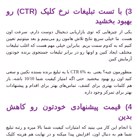
3) با تست تبلیغات نرخ کلیک (CTR) رو
بهبود بخشید
یکی از چیزهایی که توی بازاریابی دیجیتال دوست دارم، سرعت اون
هست. ما خیلی سریع نتایج تلاش هامون رو می‌بینیم و بعد میتونیم تعیین
کنیم که به کدوم سمت بریم. بنابراین خیلی مهم هست که اغلب تبلیغات
مختلف ایجاد کنین و اونها رو در برابر تبلیغات جستجوی برنده خودتون
آزمایش کنین.
منظورمون چیه؟ یعنی به CTR 6% با یه تبلیغ برنده بسنده نکنین و سعی
کنید اون رو بهبود ببخشید. حتی اگه امتیاز کیفیت شما 10/10 باشه، باز
هم کلمات بهتری برای کشف، تماس‌های بهتر برای اقدام و پیشنهادات
بهتر برای تمرکز وجود داره.
4) قیمت پیشنهادی خودتون رو کاهش
بدین
با انجام این کار می بینید که امتیازات کیفیت شما بالا میره و رتبه تبلیغ
شما هم به دنبال اون، افزایش پیدا میکنه و در نهایت هم هزینه کلیک