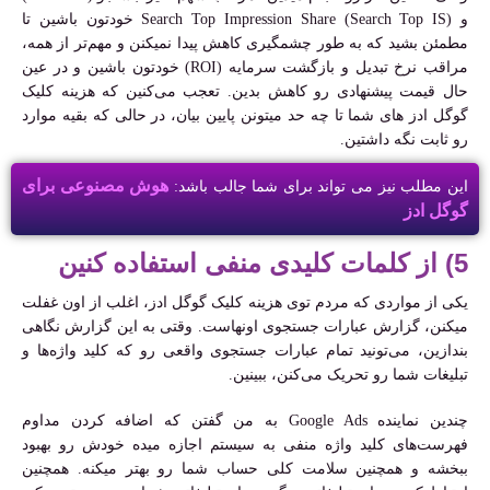
و Search Top Impression Share (Search Top IS) خودتون باشین تا
مطمئن بشید که به طور چشمگیری کاهش پیدا نمیکنن و مهم‌تر از همه،
مراقب نرخ تبدیل و بازگشت سرمایه (ROI) خودتون باشین و در عین
حال قیمت پیشنهادی رو کاهش بدین. تعجب می‌کنین که هزینه کلیک
گوگل ادز های شما تا چه حد میتونن پایین بیان، در حالی که بقیه موارد
رو ثابت نگه داشتین.
هوش مصنوعی برای
این مطلب نیز می تواند برای شما جالب باشد:
گوگل ادز
5) از کلمات کلیدی منفی استفاده کنین
یکی از مواردی که مردم توی هزینه کلیک گوگل ادز، اغلب از اون غفلت
میکنن، گزارش عبارات جستجوی اونهاست. وقتی به این گزارش نگاهی
بندازین، می‌تونید تمام عبارات جستجوی واقعی رو که کلید واژه‌ها و
تبلیغات شما رو تحریک می‌کنن، ببینین.
چندین نماینده Google Ads به من گفتن که اضافه کردن مداوم
فهرست‌های کلید واژه منفی به سیستم اجازه میده خودش رو بهبود
ببخشه و همچنین سلامت کلی حساب شما رو بهتر میکنه. همچنین