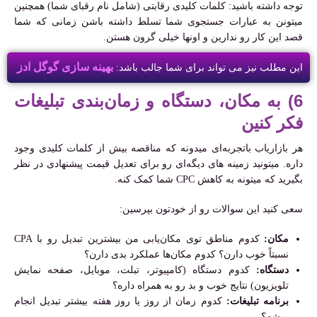
توجه داشته باشید: کلمات کلیدی رقابتی (شامل نام رقبای شما) همچنین
میتونن به عبارات جستجوی شما تسلط داشته باشن زمانی که شما
قصد این کار رو ندارین و اونها خیلی گرون هستن.
بهینه سازی گوگل ادز
این مطلب نیز می تواند برای شما جالب باشد:
6) به مکان، دستگاه و زمان‌بندی تبلیغات
فکر کنین
هر بازاریاب باتجربه‌ای میدونه که مناقصه بیش از کلمات کلیدی وجود
داره. میتونید زمینه های دیگه‌ای رو برای تعدیل قیمت پیشنهادی در نظر
بگیرید که میتونه به کاهش CPC شما کمک کنه.
سعی کنید این سوالات رو از خودتون بپرسین:
مکان:
کدوم مناطق توی مکان‌یابی من بیشترین تبدیل رو با CPA
نسبتاً خوب دارن؟ کدوم مکان‌ها عملکرد بدی دارن؟
دستگاه:
کدوم دستگاه (کامپیوتر، تبلت، موبایل، صفحه نمایش
تلویزیون) نتایج خوب و بد رو به همراه داره؟
برنامه تبلیغات:
کدوم زمان از روز یا روز هفته بیشتر تبدیل انجام
میشه؟