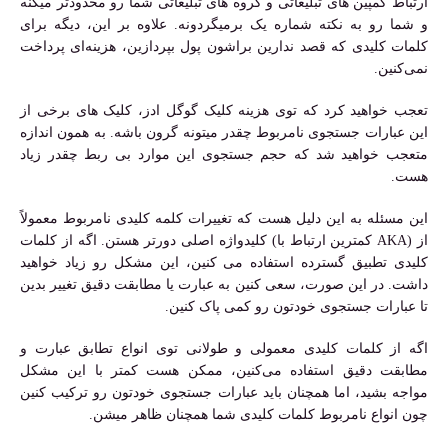
ارتباط کمپین های تبلیغاتی و گروه های تبلیغاتی شما رو محدودتر میکنه
و شما رو به نکته شماره یک برمیگردونه. علاوه بر این، دیگه برای
کلمات کلیدی که قصد ندارین براشون پول بپردازین، هزینه‌ای پرداخت
نمی‌کنین.
تعجب خواهید کرد که توی هزینه کلیک گوگل ادز، کلیک های برخی از
این عبارات جستجوی نامربوط چقدر میتونه گرون باشه. به همون اندازه
متعجب خواهید شد که حجم جستجوی این موارد بی ربط چقدر زیاد
هست.
این مسئله به این دلیل هست که تغییرات کلمه کلیدی نامربوط معمولاً
از (AKA کمترین ارتباط با) کلیدواژه اصلی دورتر هستن. اگه از کلمات
کلیدی تطبیق گسترده استفاده می کنین، این مشکل رو زیاد خواهید
داشت. در این صورت، سعی کنین به عبارت یا مطابقت دقیق تغییر بدین
تا عبارات جستجوی خودتون رو کمی پاک کنین.
اگه از کلمات کلیدی معمولی و طولانی توی انواع تطابق عبارت و
مطابقت دقیق استفاده می‌کنین، ممکن هست کمتر با این مشکل
مواجه بشید، اما همچنان باید عبارات جستجوی خودتون رو ترکیب کنین
چون انواع نامربوط کلمات کلیدی شما همچنان ظاهر میشن.