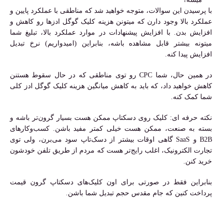
با پرسیدن این سوالات، متوجه خواهید شد که مناطقی با عملکرد پایین و
عملکرد بالا وجود دارن که میتونن هزینه کلیک گوگل ادزها رو کاهش و
افزایش بدن. با افزایش پیشنهادات در موارد عملکرد بالا، تبلیغ شما
میتونه بیشتر قابل مشاهده باشه، بنابراین (امیدواریم) نرخ تبدیل
افزایش پیدا کنه.
در همین حال، شما CPC رو توی مناطقی که در حال سقوط هستنن
کاهش خواهید داد، که باید به کاهش میانگین هزینه کلیک گوگل ادز کلی
شما کمک کنه.
نکته حرفه ای: کلیک روی دسکتاپ ممکن هست بسیار گرون‌تر باشه و
بسته به صنعت، ممکن هست خیلی کمتر مفید باشن. کسب‌وکارهای
B2B و SaaS گاهی اوقات بیشتر از دسک‌تاپ سود می‌برن، ولی توی
تجارت الکترونیک، اغلب رایج‌تر هست که مردم از طریق تلفن خودشون
خرید کنن.
بنابراین فقط در صورتی برای اون کلیک‌های دسکتاپ گرون قیمت
پرداخت کنین که جام مقدس حجم تبدیل شما باشن.